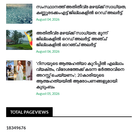
സം​സ്ഥാ​ന​ത്ത് അ​തി​തീ​വ്ര മ​ഴ​യ്ക്ക് സാ​ധ്യ​ത,
കണ്ണൂരടക്കംഎ​ട്ട് ജി​ല്ല​ക​ളി​ൽ റെ​ഡ് അ​ലർ​ട്ട്
August 04, 2026
അതിതീവ്ര മഴയ്ക്ക് സാധ്യത; മൂന്ന്
ജില്ലകളിൽ റെഡ് അലർട്ട്, അഞ്ച്
ജില്ലകളിൽ ഓറഞ്ച് അലർട്ട്
August 06, 2026
'റിസയുടെ ആത്മഹത്യാ കുറിപ്പിൽ എല്ലാം
വ്യക്തം, വിദേശത്തേക്ക് കടന്ന ഭർത്താവിനെ
അറസ്റ്റ് ചെയ്യണം'; 20കാരിയുടെ
ആത്മഹത്യയിൽ ആരോപണങ്ങളുമായി
കുടുംബം
August 05, 2026
TOTAL PAGEVIEWS
1
8
3
4
9
6
7
6