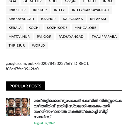
GOA
GUDALLUR
GULF
Google
HEALTH
INDIA
IRIKKOOR
IRIKKUR
IRITTY
IRITTY/KAKKAYANGAD
KAKKAYANGAD
KANNUR
KARNATAKA
KELAKAM
KERALA
KOCHI
KOZHIKODE
MANGALORE
MATTANNUR
PANOOR
PAZHAYANGADI
THALIPPARABA
THRISSUR
WORLD
google.com, pub-7802078433237569, DIRECT,
f08c47fec0942fa0
POPULAR POSTS
മരട് തട്ടിക്കൊണ്ടുപോകൽ കേസിൽ നിർണ്ണായക
വഴിത്തിരിവ്: ഇരിട്ടി സ്വദേശി അടക്കം വൻ
ലഹരിസംഘത്തെ തകർത്ത് കൊച്ചി സിറ്റി
പോലീസ്
August 02, 2026