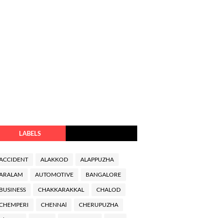
LABELS
ACCIDENT
ALAKKOD
ALAPPUZHA
ARALAM
AUTOMOTIVE
BANGALORE
BUSINESS
CHAKKARAKKAL
CHALOD
CHEMPERI
CHENNAl
CHERUPUZHA