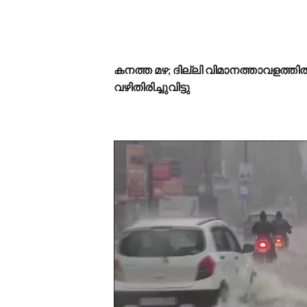
കനത്ത മഴ; ദില്ലി വിമാനത്താവളത്
വഴിതിരിച്ചുവിട്ടു