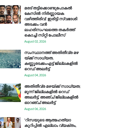
മരട് തട്ടിക്കൊണ്ടുപോകൽ
കേസിൽ നിർണ്ണായക
വഴിത്തിരിവ്: ഇരിട്ടി സ്വദേശി
അടക്കം വൻ
ലഹരിസംഘത്തെ തകർത്ത്
കൊച്ചി സിറ്റി പോലീസ്
August 02, 2026
സം​സ്ഥാ​ന​ത്ത് അ​തി​തീ​വ്ര മ​ഴ​
യ്ക്ക് സാ​ധ്യ​ത,
കണ്ണൂരടക്കംഎ​ട്ട് ജി​ല്ല​ക​ളി​ൽ
റെ​ഡ് അ​ലർ​ട്ട്
August 04, 2026
അതിതീവ്ര മഴയ്ക്ക് സാധ്യത;
മൂന്ന് ജില്ലകളിൽ റെഡ്
അലർട്ട്, അഞ്ച് ജില്ലകളിൽ
ഓറഞ്ച് അലർട്ട്
August 06, 2026
'റിസയുടെ ആത്മഹത്യാ
കുറിപ്പിൽ എല്ലാം വ്യക്തം,