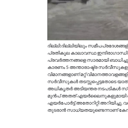
ദില്ലി:ദില്ലിയിലും സമീപപ്രദേശങ്ങ
പ്രതികൂല കാലാവസ്ഥ ഇന്ദിരാഗാന്ധി 
പ്രവർത്തനങ്ങളെ സാരമായി ബാധിച്
കാരണം 5 അന്താരാഷ്ട്ര സർവീസുകള
വിമാനങ്ങളാണ് മറ്റ് വിമാനത്താവളങ്ങളില
സർവീസുകൾ തടസ്സപ്പെട്ടതോടെ യാത്രക്ക
അധികൃതർ അടിയന്തര നടപടികൾ സ്വീകര
മുൻപ് അതത് എയർലൈനുകളുമായി ബന്ധ
എയർപോർട്ട് അതോറിറ്റി അറിയിച്ചു
തുടരാൻ സാധ്യതയുണ്ടെന്നാണ് കേന്ദ്ര 