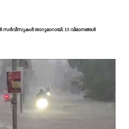
തിൽ സർവീസുകൾ താറുമാറായി, 15 വിമാനങ്ങൾ