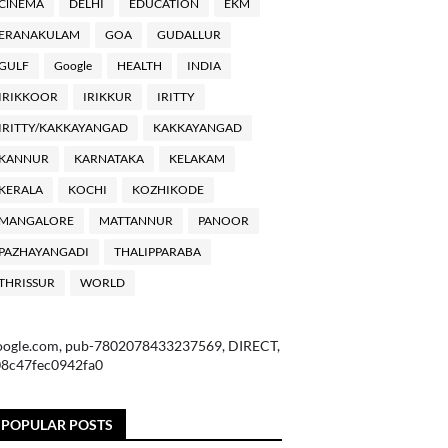
ClNEMA
DELHI
EDUCATION
EKM
ERANAKULAM
GOA
GUDALLUR
GULF
Google
HEALTH
INDIA
IRIKKOOR
IRIKKUR
IRITTY
IRITTY/KAKKAYANGAD
KAKKAYANGAD
KANNUR
KARNATAKA
KELAKAM
KERALA
KOCHI
KOZHIKODE
MANGALORE
MATTANNUR
PANOOR
PAZHAYANGADI
THALIPPARABA
THRISSUR
WORLD
oogle.com, pub-7802078433237569, DIRECT,
08c47fec0942fa0
POPULAR POSTS