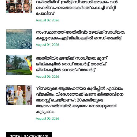
വഴിത്തിരിവ്: ഇരിട്ടി സ്വദേശി അടക്കം വൻ
ലഹരിസംഘത്തെ തകർത്ത് കൊച്ചി സിറ്റി
പോലീസ്
August 02, 2026
സം​സ്ഥാ​ന​ത്ത് അ​തി​തീ​വ്ര മ​ഴ​യ്ക്ക് സാ​ധ്യ​ത,
കണ്ണൂരടക്കംഎ​ട്ട് ജി​ല്ല​ക​ളി​ൽ റെ​ഡ് അ​ലർ​ട്ട്
August 04, 2026
അതിതീവ്ര മഴയ്ക്ക് സാധ്യത; മൂന്ന്
ജില്ലകളിൽ റെഡ് അലർട്ട്, അഞ്ച്
ജില്ലകളിൽ ഓറഞ്ച് അലർട്ട്
August 06, 2026
'റിസയുടെ ആത്മഹത്യാ കുറിപ്പിൽ എല്ലാം
വ്യക്തം, വിദേശത്തേക്ക് കടന്ന ഭർത്താവിനെ
അറസ്റ്റ് ചെയ്യണം'; 20കാരിയുടെ
ആത്മഹത്യയിൽ ആരോപണങ്ങളുമായി
കുടുംബം
August 05, 2026
TOTAL PAGEVIEWS