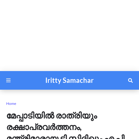
Iritty Samachar
Home
മേപ്പാടിയിൽ രാത്രിയും
രക്ഷാപ്രവർത്തനം,
മന്ത്രിമാരായ ടി സിദ്ദിഖും എ പി