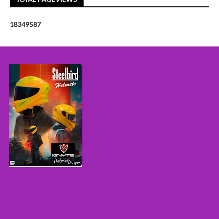
1
8
3
4
9
5
8
7