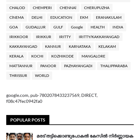
CHALOD
CHEMPERI
CHENNAl
CHERUPUZHA
ClNEMA
DELHI
EDUCATION
EKM
ERANAKULAM
GOA
GUDALLUR
GULF
Google
HEALTH
INDIA
IRIKKOOR
IRIKKUR
IRITTY
IRITTY/KAKKAYANGAD
KAKKAYANGAD
KANNUR
KARNATAKA
KELAKAM
KERALA
KOCHI
KOZHIKODE
MANGALORE
MATTANNUR
PANOOR
PAZHAYANGADI
THALIPPARABA
THRISSUR
WORLD
google.com, pub-7802078433237569, DIRECT,
f08c47fec0942fa0
POPULAR POSTS
മരട് തട്ടിക്കൊണ്ടുപോകൽ കേസിൽ നിർണ്ണായക