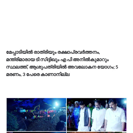
മേപ്പാടിയിൽ രാത്രിയും രക്ഷാപ്രവർത്തനം,
മന്ത്രിമാരായ ടി സിദ്ദിഖും എ പി അനിൽകുമാറും
സ്ഥലത്ത്, ആശുപത്രിയിൽ അവലോകന യോഗം; 5
മരണം, 3 പേരെ കാണാനില്ല