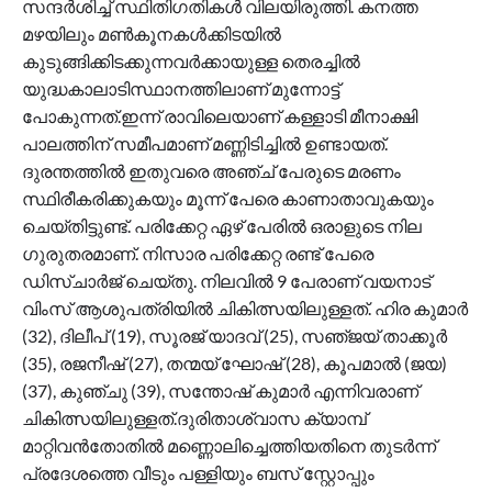
സന്ദർശിച്ച് സ്ഥിതിഗതികൾ വിലയിരുത്തി. കനത്ത
മഴയിലും മൺകൂനകൾക്കിടയിൽ
കുടുങ്ങിക്കിടക്കുന്നവർക്കായുള്ള തെരച്ചിൽ
യുദ്ധകാലാടിസ്ഥാനത്തിലാണ് മുന്നോട്ട്
പോകുന്നത്.ഇന്ന് രാവിലെയാണ് കള്ളാടി മീനാക്ഷി
പാലത്തിന് സമീപമാണ് മണ്ണിടിച്ചിൽ ഉണ്ടായത്.
ദുരന്തത്തിൽ ഇതുവരെ അഞ്ച് പേരുടെ മരണം
സ്ഥിരീകരിക്കുകയും മൂന്ന് പേരെ കാണാതാവുകയും
ചെയ്തിട്ടുണ്ട്. പരിക്കേറ്റ ഏഴ് പേരിൽ ഒരാളുടെ നില
ഗുരുതരമാണ്. നിസാര പരിക്കേറ്റ രണ്ട് പേരെ
ഡിസ്ചാർജ് ചെയ്തു. നിലവിൽ 9 പേരാണ് വയനാട്
വിംസ് ആശുപത്രിയിൽ ചികിത്സയിലുള്ളത്. ഹിര കുമാർ
(32), ദിലീപ് (19), സൂരജ് യാദവ് (25), സഞ്‌ജയ് താക്കൂർ
(35), രജനീഷ് (27), തന്മയ് ഘോഷ് (28), കൂപമാൽ (ജയ)
(37), കുഞ്ചു (39), സന്തോഷ് കുമാർ എന്നിവരാണ്
ചികിത്സയിലുള്ളത്.ദുരിതാശ്വാസ ക്യാമ്പ്
മാറ്റിവൻതോതിൽ മണ്ണൊലിച്ചെത്തിയതിനെ തുടർന്ന്
പ്രദേശത്തെ വീടും പള്ളിയും ബസ് സ്റ്റോപ്പും