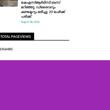
കെഎസ്ആര്‍ടിസി ബസ്
മറിഞ്ഞു; ഡ്രൈവറും
കണ്ടക്ടറും മരിച്ചു: 20 പേര്‍ക്ക്
പരിക്ക്
August 08, 2026
TOTAL PAGEVIEWS
8
3
5
6
4
8
5