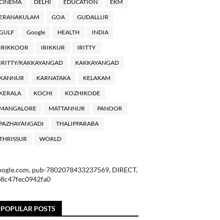
ClNEMA
DELHI
EDUCATION
EKM
ERANAKULAM
GOA
GUDALLUR
GULF
Google
HEALTH
INDIA
IRIKKOOR
IRIKKUR
IRITTY
IRITTY/KAKKAYANGAD
KAKKAYANGAD
KANNUR
KARNATAKA
KELAKAM
KERALA
KOCHI
KOZHIKODE
MANGALORE
MATTANNUR
PANOOR
PAZHAYANGADI
THALIPPARABA
THRISSUR
WORLD
oogle.com, pub-7802078433237569, DIRECT,
08c47fec0942fa0
POPULAR POSTS