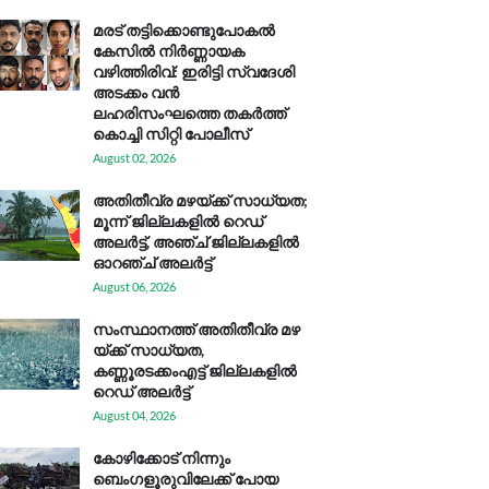
മരട് തട്ടിക്കൊണ്ടുപോകൽ
കേസിൽ നിർണ്ണായക
വഴിത്തിരിവ്: ഇരിട്ടി സ്വദേശി
അടക്കം വൻ
ലഹരിസംഘത്തെ തകർത്ത്
കൊച്ചി സിറ്റി പോലീസ്
August 02, 2026
അതിതീവ്ര മഴയ്ക്ക് സാധ്യത;
മൂന്ന് ജില്ലകളിൽ റെഡ്
അലർട്ട്, അഞ്ച് ജില്ലകളിൽ
ഓറഞ്ച് അലർട്ട്
August 06, 2026
സം​സ്ഥാ​ന​ത്ത് അ​തി​തീ​വ്ര മ​ഴ​
യ്ക്ക് സാ​ധ്യ​ത,
കണ്ണൂരടക്കംഎ​ട്ട് ജി​ല്ല​ക​ളി​ൽ
റെ​ഡ് അ​ലർ​ട്ട്
August 04, 2026
കോഴിക്കോട് നിന്നും
ബെംഗളൂരുവിലേക്ക് പോയ