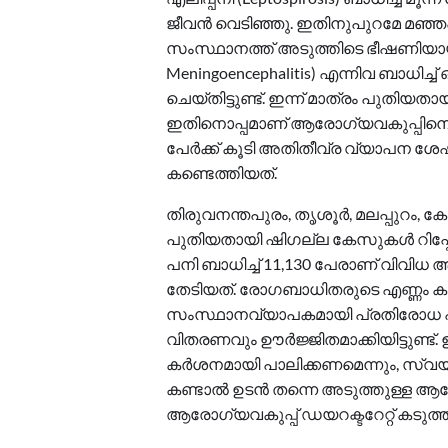
ജീവൻ വെടിഞ്ഞു. ഇതിനുപുറമേ മഞ്ഞപ്പ
സംസ്ഥാനത്ത് അടുത്തിടെ ഭീഷണിയായ 
Meningoencephalitis) എന്നിവ ബാധിച്ച
ചെയ്തിട്ടുണ്ട്. ഇന്ന് മാത്രം പുതിയതായ
ഇതിനൊപ്പമാണ് ആരോഗ്യവകുപ്പിനെ 
പേർക്ക് കൂടി അതിതീവ്ര വ്യാപന ശേഷ
കണ്ടെത്തിയത്.
തിരുവനന്തപുരം, തൃശൂർ, മലപ്പുറം, ക
പുതിയതായി ഷിഗല്ല കേസുകൾ റിപ്പോർട്
പനി ബാധിച്ച് 11,130 പേരാണ് വിവിധ
തേടിയത്. രോഗബാധിതരുടെ എണ്ണം 
സംസ്ഥാനവ്യാപകമായി പ്രതിരോധ പ്
വിതരണവും ഊർജ്ജിതമാക്കിയിട്ടുണ്ട
കർശനമായി പാലിക്കണമെന്നും, സ്വയം
കണ്ടാൽ ഉടൻ തന്നെ അടുത്തുള്ള ആര
ആരോഗ്യവകുപ്പ് ഡയറക്ടറേറ്റ് കടുത്