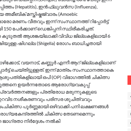
ിത്തം (Hepatitis), ഇൻഫ്ലുവൻസ (Influenza),
അമീബിക് മസ്തിഷ്കജ്വാരം (Amoebic
് ഓരോ മരണം വീതവും ഇന്ന് സംസ്ഥാനത്ത് റിപ്പോർട്ട്
ി 150 പേർക്കാണ് ഡെങ്കിപ്പനി സ്ഥിരീകരിച്ചത്.
കൂടുതൽ ആശങ്കയിലാക്കി വിവിധ ജില്ലകളിലായി 6
ിയുള്ള ഷിഗല്ല (Shigella) രോഗം ബാധിച്ചതായി
ോഴിക്കോട്, വയനാട്, കണ്ണൂർ എന്നീ ആറ് ജില്ലകളിലാണ്
ട് ചെയ്തിട്ടുള്ളത്. ഇന്ന് മാത്രം സംസ്ഥാനത്താകെ
 ആശുപത്രികളിലായി ഒപി (OP) വിഭാഗത്തിൽ ചികിത്സ
കുത്തനെ ഉയർന്നതോടെ ആരോഗ്യവകുപ്പ്
രവർത്തനങ്ങളും പ്രതിരോധ മരുന്നുകളുടെ
്. ഉറവിട നശീകരണവും പരിസര ശുചിത്വവും
ചികിത്സ പൂർണ്ണമായി ഒഴിവാക്കി പനി ലക്ഷണങ്ങൾ
ോഗ്യകേന്ദ്രത്തിൽ ചികിത്സ തേടണമെന്നും
ത ജാഗ്രതാ നിർദ്ദേശം നൽകി