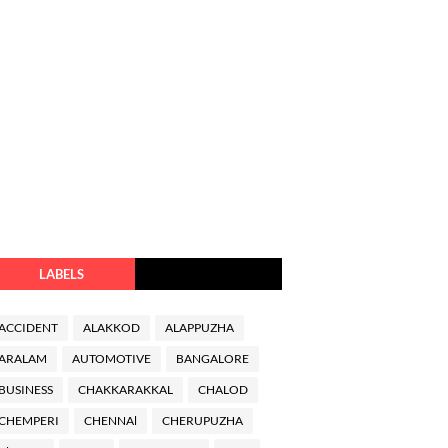
LABELS
ACCIDENT
ALAKKOD
ALAPPUZHA
ARALAM
AUTOMOTIVE
BANGALORE
BUSINESS
CHAKKARAKKAL
CHALOD
CHEMPERI
CHENNAl
CHERUPUZHA