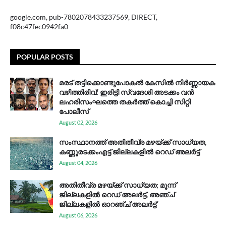
google.com, pub-7802078433237569, DIRECT,
f08c47fec0942fa0
POPULAR POSTS
മരട് തട്ടിക്കൊണ്ടുപോകൽ കേസിൽ നിർണ്ണായക
വഴിത്തിരിവ്: ഇരിട്ടി സ്വദേശി അടക്കം വൻ
ലഹരിസംഘത്തെ തകർത്ത് കൊച്ചി സിറ്റി
പോലീസ്
August 02, 2026
സം​സ്ഥാ​ന​ത്ത് അ​തി​തീ​വ്ര മ​ഴ​യ്ക്ക് സാ​ധ്യ​ത,
കണ്ണൂരടക്കംഎ​ട്ട് ജി​ല്ല​ക​ളി​ൽ റെ​ഡ് അ​ലർ​ട്ട്
August 04, 2026
അതിതീവ്ര മഴയ്ക്ക് സാധ്യത; മൂന്ന്
ജില്ലകളിൽ റെഡ് അലർട്ട്, അഞ്ച്
ജില്ലകളിൽ ഓറഞ്ച് അലർട്ട്
August 06, 2026