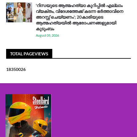
'റിസയുടെ ആത്മഹത്യാ കുറിപ്പിൽ എല്ലാം
വ്യക്തം, വിദേശത്തേക്ക് കടന്ന ഭർത്താവിനെ
അറസ്റ്റ് ചെയ്യണം'; 20കാരിയുടെ
ആത്മഹത്യയിൽ ആരോപണങ്ങളുമായി
കുടുംബം
August 05, 2026
TOTAL PAGEVIEWS
1
8
3
5
0
0
2
6