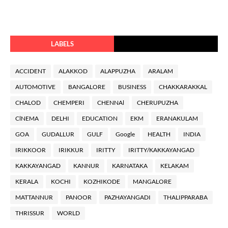
LABELS
ACCIDENT
ALAKKOD
ALAPPUZHA
ARALAM
AUTOMOTIVE
BANGALORE
BUSINESS
CHAKKARAKKAL
CHALOD
CHEMPERI
CHENNAl
CHERUPUZHA
ClNEMA
DELHI
EDUCATION
EKM
ERANAKULAM
GOA
GUDALLUR
GULF
Google
HEALTH
INDIA
IRIKKOOR
IRIKKUR
IRITTY
IRITTY/KAKKAYANGAD
KAKKAYANGAD
KANNUR
KARNATAKA
KELAKAM
KERALA
KOCHI
KOZHIKODE
MANGALORE
MATTANNUR
PANOOR
PAZHAYANGADI
THALIPPARABA
THRISSUR
WORLD