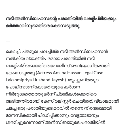
നടി അൻസിബ ഹസന്റെ പരാതിയിൽ ലക്ഷ്മിപ്രിയക്കും
ഭർത്താവിനുമെതിരെ കേസെടുത്തു
കൊച്ചി: പ്രമുഖ ചലച്ചിത്ര നടി അൻസിബ ഹസൻ
നൽകിയ വ്യക്തിപരമായ പരാതിയിൽ നടി
ലക്ഷ്മിപ്രിയക്കെതിരെ പോലീസ് ഔദ്യോഗികമായി
കേസെടുത്തു (Actress Ansiba Hassan Legal Case
Lakshmipriya Husband Jayesh). തൃപ്പൂണിത്തുറ
പോലീസാണ് കോടതിയുടെ കർശന
നിർദ്ദേശത്തെത്തുടർന്ന് പ്രതികൾക്കെതിരെ
അടിയന്തിരമായി കേസ് രജിസ്റ്റർ ചെയ്തത്. വ്യാജമായി
ചമച്ച ഒരു പരാതിയുടെ മറവിൽ തന്നെ നിരന്തരമായി
മാനസികമായി പീഡിപ്പിക്കാനും വേട്ടയാടാനും
ശ്രമിച്ചുവെന്നാണ് അൻസിബയുടെ പരാതിയിൽ