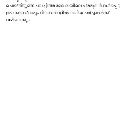
ചെയ്തിട്ടുണ്ട്. ചലച്ചിത്ര മേഖലയിലെ പ്രമുഖർ ഉൾപ്പെട്ട
ഈ കേസ് വരും ദിവസങ്ങളിൽ വലിയ ചർച്ചകൾക്ക്
വഴിവെക്കും