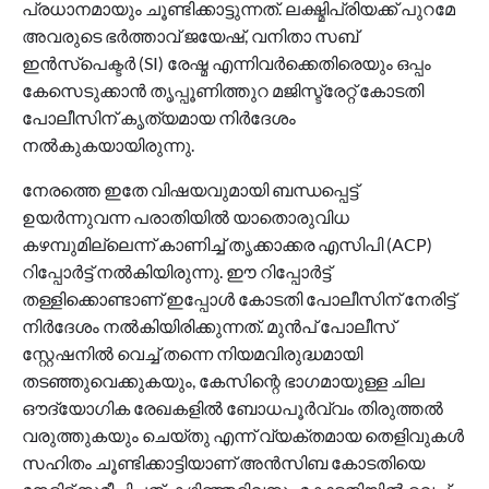
പ്രധാനമായും ചൂണ്ടിക്കാട്ടുന്നത്. ലക്ഷ്മിപ്രിയക്ക് പുറമേ
അവരുടെ ഭർത്താവ് ജയേഷ്, വനിതാ സബ്
ഇൻസ്പെക്ടർ (SI) രേഷ്മ എന്നിവർക്കെതിരെയും ഒപ്പം
കേസെടുക്കാൻ തൃപ്പൂണിത്തുറ മജിസ്ട്രേറ്റ് കോടതി
പോലീസിന് കൃത്യമായ നിർദേശം
നൽകുകയായിരുന്നു.
നേരത്തെ ഇതേ വിഷയവുമായി ബന്ധപ്പെട്ട്
ഉയർന്നുവന്ന പരാതിയിൽ യാതൊരുവിധ
കഴമ്പുമില്ലെന്ന് കാണിച്ച് തൃക്കാക്കര എസിപി (ACP)
റിപ്പോർട്ട് നൽകിയിരുന്നു. ഈ റിപ്പോർട്ട്
തള്ളിക്കൊണ്ടാണ് ഇപ്പോൾ കോടതി പോലീസിന് നേരിട്ട്
നിർദേശം നൽകിയിരിക്കുന്നത്. മുൻപ് പോലീസ്
സ്റ്റേഷനിൽ വെച്ച് തന്നെ നിയമവിരുദ്ധമായി
തടഞ്ഞുവെക്കുകയും, കേസിന്റെ ഭാഗമായുള്ള ചില
ഔദ്യോഗിക രേഖകളിൽ ബോധപൂർവ്വം തിരുത്തൽ
വരുത്തുകയും ചെയ്തു എന്ന് വ്യക്തമായ തെളിവുകൾ
സഹിതം ചൂണ്ടിക്കാട്ടിയാണ് അൻസിബ കോടതിയെ