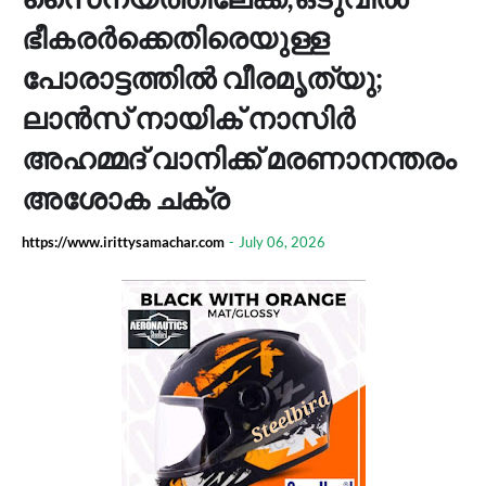
ഭീകരർക്കെതിരെയുള്ള
പോരാട്ടത്തിൽ വീരമൃത്യു;
ലാൻസ് നായിക് നാസിർ
അഹമ്മദ് വാനിക്ക് മരണാനന്തരം
അശോക ചക്ര
https://www.irittysamachar.com
-
July 06, 2026