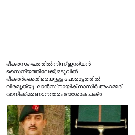
ഭീകരസംഘത്തിൽ നിന്ന് ഇന്ത്യൻ
സൈന്യത്തിലേക്ക്;ഒടുവിൽ
ഭീകരർക്കെതിരെയുള്ള പോരാട്ടത്തിൽ
വീരമൃത്യു; ലാൻസ് നായിക് നാസിർ അഹമ്മദ്
വാനിക്ക് മരണാനന്തരം അശോക ചക്ര