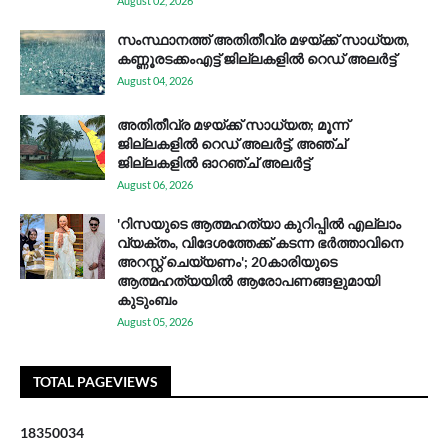
August 02, 2026
സം​സ്ഥാ​ന​ത്ത് അ​തി​തീ​വ്ര മ​ഴ​യ്ക്ക് സാ​ധ്യ​ത,
കണ്ണൂരടക്കംഎ​ട്ട് ജി​ല്ല​ക​ളി​ൽ റെ​ഡ് അ​ലർ​ട്ട്
August 04, 2026
അതിതീവ്ര മഴയ്ക്ക് സാധ്യത; മൂന്ന്
ജില്ലകളിൽ റെഡ് അലർട്ട്, അഞ്ച്
ജില്ലകളിൽ ഓറഞ്ച് അലർട്ട്
August 06, 2026
'റിസയുടെ ആത്മഹത്യാ കുറിപ്പിൽ എല്ലാം
വ്യക്തം, വിദേശത്തേക്ക് കടന്ന ഭർത്താവിനെ
അറസ്റ്റ് ചെയ്യണം'; 20കാരിയുടെ
ആത്മഹത്യയിൽ ആരോപണങ്ങളുമായി
കുടുംബം
August 05, 2026
TOTAL PAGEVIEWS
1
8
3
5
0
0
3
4