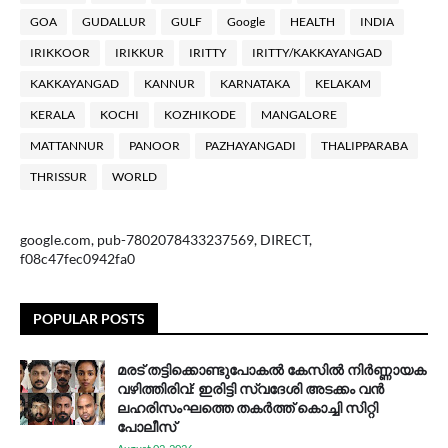
GOA
GUDALLUR
GULF
Google
HEALTH
INDIA
IRIKKOOR
IRIKKUR
IRITTY
IRITTY/KAKKAYANGAD
KAKKAYANGAD
KANNUR
KARNATAKA
KELAKAM
KERALA
KOCHI
KOZHIKODE
MANGALORE
MATTANNUR
PANOOR
PAZHAYANGADI
THALIPPARABA
THRISSUR
WORLD
google.com, pub-7802078433237569, DIRECT,
f08c47fec0942fa0
POPULAR POSTS
മരട് തട്ടിക്കൊണ്ടുപോകൽ കേസിൽ നിർണ്ണായക
വഴിത്തിരിവ്: ഇരിട്ടി സ്വദേശി അടക്കം വൻ
ലഹരിസംഘത്തെ തകർത്ത് കൊച്ചി സിറ്റി
പോലീസ്