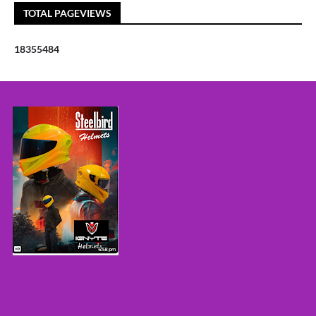
TOTAL PAGEVIEWS
1
8
3
5
5
4
8
4