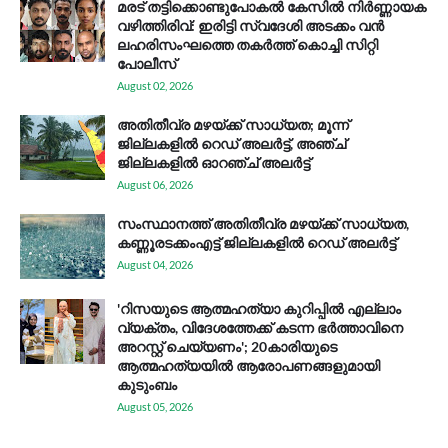
മരട് തട്ടിക്കൊണ്ടുപോകൽ കേസിൽ നിർണ്ണായക
വഴിത്തിരിവ്: ഇരിട്ടി സ്വദേശി അടക്കം വൻ
ലഹരിസംഘത്തെ തകർത്ത് കൊച്ചി സിറ്റി
പോലീസ്
August 02, 2026
അതിതീവ്ര മഴയ്ക്ക് സാധ്യത; മൂന്ന്
ജില്ലകളിൽ റെഡ് അലർട്ട്, അഞ്ച്
ജില്ലകളിൽ ഓറഞ്ച് അലർട്ട്
August 06, 2026
സം​സ്ഥാ​ന​ത്ത് അ​തി​തീ​വ്ര മ​ഴ​യ്ക്ക് സാ​ധ്യ​ത,
കണ്ണൂരടക്കംഎ​ട്ട് ജി​ല്ല​ക​ളി​ൽ റെ​ഡ് അ​ലർ​ട്ട്
August 04, 2026
'റിസയുടെ ആത്മഹത്യാ കുറിപ്പിൽ എല്ലാം
വ്യക്തം, വിദേശത്തേക്ക് കടന്ന ഭർത്താവിനെ
അറസ്റ്റ് ചെയ്യണം'; 20കാരിയുടെ
ആത്മഹത്യയിൽ ആരോപണങ്ങളുമായി
കുടുംബം
August 05, 2026