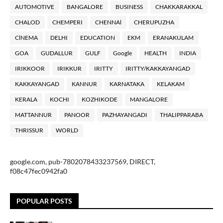
AUTOMOTIVE
BANGALORE
BUSINESS
CHAKKARAKKAL
CHALOD
CHEMPERI
CHENNAl
CHERUPUZHA
ClNEMA
DELHI
EDUCATION
EKM
ERANAKULAM
GOA
GUDALLUR
GULF
Google
HEALTH
INDIA
IRIKKOOR
IRIKKUR
IRITTY
IRITTY/KAKKAYANGAD
KAKKAYANGAD
KANNUR
KARNATAKA
KELAKAM
KERALA
KOCHI
KOZHIKODE
MANGALORE
MATTANNUR
PANOOR
PAZHAYANGADI
THALIPPARABA
THRISSUR
WORLD
google.com, pub-7802078433237569, DIRECT,
f08c47fec0942fa0
POPULAR POSTS