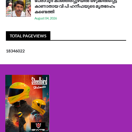
പേരാവൂർ കാഞ്ഞിരപ്പുഴയിൽ ഒഴുക്കിൽപ്പെട്ട്
കാണാതായ വി പി ഹനീഫയുടെ മൃതദേഹം
കണ്ടെത്തി
August 04, 2026
TOTAL PAGEVIEWS
1
8
3
4
6
0
2
2