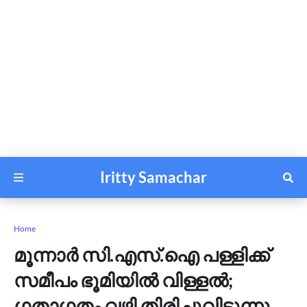
Iritty Samachar
Home
മൂന്നാർ സി.എസ്.ഐ പള്ളിക്ക്
സമീപം ഭൂമിയിൽ വിള്ളൽ;
ഗതാഗതം വഴി തിരിച്ചുവിടുന്നു