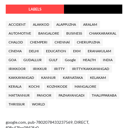
LABELS
ACCIDENT
ALAKKOD
ALAPPUZHA
ARALAM
AUTOMOTIVE
BANGALORE
BUSINESS
CHAKKARAKKAL
CHALOD
CHEMPERI
CHENNAl
CHERUPUZHA
ClNEMA
DELHI
EDUCATION
EKM
ERANAKULAM
GOA
GUDALLUR
GULF
Google
HEALTH
INDIA
IRIKKOOR
IRIKKUR
IRITTY
IRITTY/KAKKAYANGAD
KAKKAYANGAD
KANNUR
KARNATAKA
KELAKAM
KERALA
KOCHI
KOZHIKODE
MANGALORE
MATTANNUR
PANOOR
PAZHAYANGADI
THALIPPARABA
THRISSUR
WORLD
google.com, pub-7802078433237569, DIRECT,
f08c47fec0942fa0