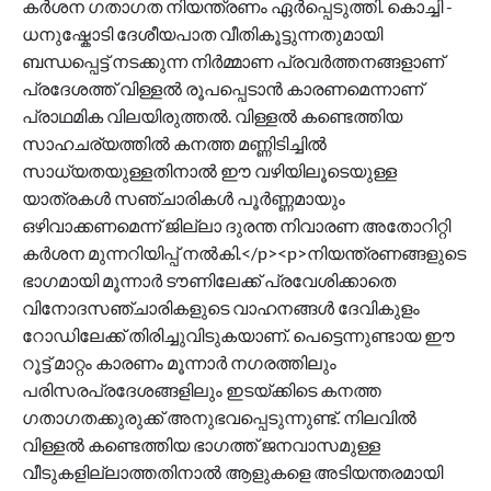
കർശന ഗതാഗത നിയന്ത്രണം ഏർപ്പെടുത്തി. കൊച്ചി -
ധനുഷ്കോടി ദേശീയപാത വീതികൂട്ടുന്നതുമായി
ബന്ധപ്പെട്ട് നടക്കുന്ന നിർമ്മാണ പ്രവർത്തനങ്ങളാണ്
പ്രദേശത്ത് വിള്ളൽ രൂപപ്പെടാൻ കാരണമെന്നാണ്
പ്രാഥമിക വിലയിരുത്തൽ. വിള്ളൽ കണ്ടെത്തിയ
സാഹചര്യത്തിൽ കനത്ത മണ്ണിടിച്ചിൽ
സാധ്യതയുള്ളതിനാൽ ഈ വഴിയിലൂടെയുള്ള
യാത്രകൾ സഞ്ചാരികൾ പൂർണ്ണമായും
ഒഴിവാക്കണമെന്ന് ജില്ലാ ദുരന്ത നിവാരണ അതോറിറ്റി
കർശന മുന്നറിയിപ്പ് നൽകി.</p><p>നിയന്ത്രണങ്ങളുടെ
ഭാഗമായി മൂന്നാർ ടൗണിലേക്ക് പ്രവേശിക്കാതെ
വിനോദസഞ്ചാരികളുടെ വാഹനങ്ങൾ ദേവികുളം
റോഡിലേക്ക് തിരിച്ചുവിടുകയാണ്. പെട്ടെന്നുണ്ടായ ഈ
റൂട്ട് മാറ്റം കാരണം മൂന്നാർ നഗരത്തിലും
പരിസരപ്രദേശങ്ങളിലും ഇടയ്ക്കിടെ കനത്ത
ഗതാഗതക്കുരുക്ക് അനുഭവപ്പെടുന്നുണ്ട്. നിലവിൽ
വിള്ളൽ കണ്ടെത്തിയ ഭാഗത്ത് ജനവാസമുള്ള
വീടുകളില്ലാത്തതിനാൽ ആളുകളെ അടിയന്തരമായി