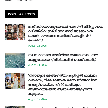
POPULAR POSTS
മരട് തട്ടിക്കൊണ്ടുപോകൽ കേസിൽ നിർണ്ണായക
വഴിത്തിരിവ്: ഇരിട്ടി സ്വദേശി അടക്കം വൻ
ലഹരിസംഘത്തെ തകർത്ത് കൊച്ചി സിറ്റി
പോലീസ്
August 02, 2026
സം​സ്ഥാ​ന​ത്ത് അ​തി​തീ​വ്ര മ​ഴ​യ്ക്ക് സാ​ധ്യ​ത,
കണ്ണൂരടക്കംഎ​ട്ട് ജി​ല്ല​ക​ളി​ൽ റെ​ഡ് അ​ലർ​ട്ട്
August 04, 2026
'റിസയുടെ ആത്മഹത്യാ കുറിപ്പിൽ എല്ലാം
വ്യക്തം, വിദേശത്തേക്ക് കടന്ന ഭർത്താവിനെ
അറസ്റ്റ് ചെയ്യണം'; 20കാരിയുടെ
ആത്മഹത്യയിൽ ആരോപണങ്ങളുമായി
കുടുംബം
August 05, 2026