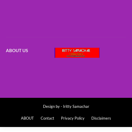
ABOUT US
Design by -
Iritty Samachar
ABOUT
Contact
Privacy Policy
Disclaimers