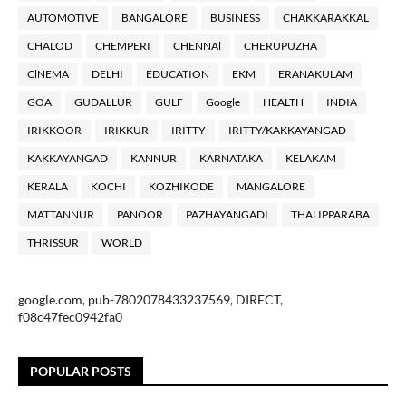
AUTOMOTIVE
BANGALORE
BUSINESS
CHAKKARAKKAL
CHALOD
CHEMPERI
CHENNAl
CHERUPUZHA
ClNEMA
DELHI
EDUCATION
EKM
ERANAKULAM
GOA
GUDALLUR
GULF
Google
HEALTH
INDIA
IRIKKOOR
IRIKKUR
IRITTY
IRITTY/KAKKAYANGAD
KAKKAYANGAD
KANNUR
KARNATAKA
KELAKAM
KERALA
KOCHI
KOZHIKODE
MANGALORE
MATTANNUR
PANOOR
PAZHAYANGADI
THALIPPARABA
THRISSUR
WORLD
google.com, pub-7802078433237569, DIRECT,
f08c47fec0942fa0
POPULAR POSTS