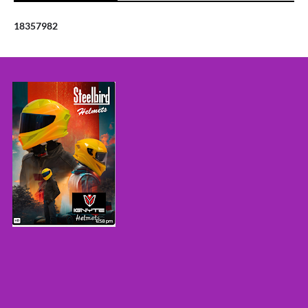
1
8
3
5
7
9
8
2