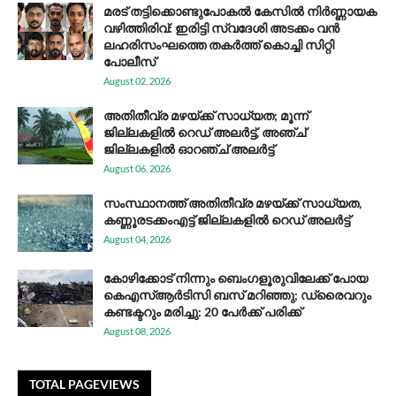
മരട് തട്ടിക്കൊണ്ടുപോകൽ കേസിൽ നിർണ്ണായക
വഴിത്തിരിവ്: ഇരിട്ടി സ്വദേശി അടക്കം വൻ
ലഹരിസംഘത്തെ തകർത്ത് കൊച്ചി സിറ്റി
പോലീസ്
August 02, 2026
അതിതീവ്ര മഴയ്ക്ക് സാധ്യത; മൂന്ന്
ജില്ലകളിൽ റെഡ് അലർട്ട്, അഞ്ച്
ജില്ലകളിൽ ഓറഞ്ച് അലർട്ട്
August 06, 2026
സം​സ്ഥാ​ന​ത്ത് അ​തി​തീ​വ്ര മ​ഴ​യ്ക്ക് സാ​ധ്യ​ത,
കണ്ണൂരടക്കംഎ​ട്ട് ജി​ല്ല​ക​ളി​ൽ റെ​ഡ് അ​ലർ​ട്ട്
August 04, 2026
കോഴിക്കോട് നിന്നും ബെംഗളൂരുവിലേക്ക് പോയ
കെഎസ്ആര്‍ടിസി ബസ് മറിഞ്ഞു; ഡ്രൈവറും
കണ്ടക്ടറും മരിച്ചു: 20 പേര്‍ക്ക് പരിക്ക്
August 08, 2026
TOTAL PAGEVIEWS