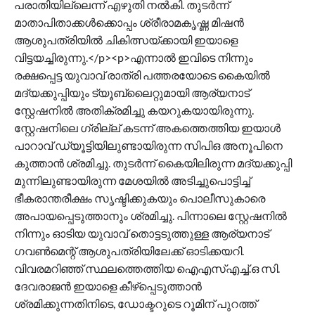
പരാതിയില്ലെന്ന് എഴുതി നൽകി. തുടർന്ന്
മാതാപിതാക്കൾക്കൊപ്പം ശ്രീരാമകൃഷ്ണ മിഷൻ
ആശുപത്രിയിൽ ചികിത്സയ്ക്കായി ഇയാളെ
വിട്ടയച്ചിരുന്നു.</p><p>​എന്നാൽ ഇവിടെ നിന്നും
രക്ഷപ്പെട്ട യുവാവ് രാത്രി പത്തരയോടെ കൈയിൽ
മദ്യക്കുപ്പിയും ട്യൂബ്‌ലൈറ്റുമായി ആര്യനാട്
സ്റ്റേഷനിൽ അതിക്രമിച്ചു കയറുകയായിരുന്നു.
സ്റ്റേഷനിലെ ഗ്രില്ല് കടന്ന് അകത്തെത്തിയ ഇയാൾ
പാറാവ് ഡ്യൂട്ടിയിലുണ്ടായിരുന്ന സിപിഒ അനൂപിനെ
കുത്താൻ ശ്രമിച്ചു. തുടർന്ന് കൈയിലിരുന്ന മദ്യക്കുപ്പി
മുന്നിലുണ്ടായിരുന്ന മേശയിൽ അടിച്ചുപൊട്ടിച്ച്
ഭീകരാന്തരീക്ഷം സൃഷ്ടിക്കുകയും പൊലീസുകാരെ
അപായപ്പെടുത്താനും ശ്രമിച്ചു. പിന്നാലെ ​​സ്റ്റേഷനിൽ
നിന്നും ഓടിയ യുവാവ് തൊട്ടടുത്തുള്ള ആര്യനാട്
ഗവൺമെന്റ് ആശുപത്രിയിലേക്ക് ഓടിക്കയറി.
വിവരമറിഞ്ഞ് സ്ഥലത്തെത്തിയ ഐഎസ്എച്ച്.ഒ സി.
ദേവരാജൻ ഇയാളെ കീഴ്പ്പെടുത്താൻ
ശ്രമിക്കുന്നതിനിടെ, ഡോക്ടറുടെ റൂമിന് പുറത്ത്