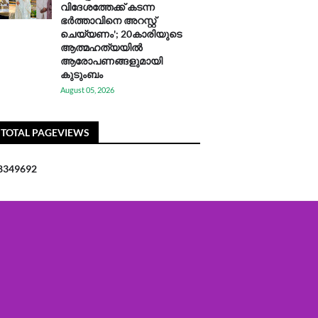
വിദേശത്തേക്ക് കടന്ന
ഭർത്താവിനെ അറസ്റ്റ്
ചെയ്യണം'; 20കാരിയുടെ
ആത്മഹത്യയിൽ
ആരോപണങ്ങളുമായി
കുടുംബം
August 05, 2026
TOTAL PAGEVIEWS
8
3
4
9
6
9
2