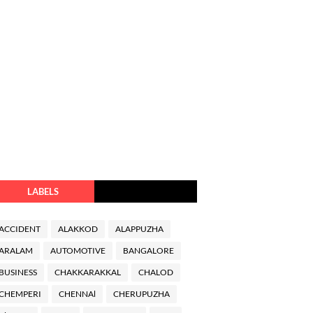
LABELS
ACCIDENT
ALAKKOD
ALAPPUZHA
ARALAM
AUTOMOTIVE
BANGALORE
BUSINESS
CHAKKARAKKAL
CHALOD
CHEMPERI
CHENNAl
CHERUPUZHA