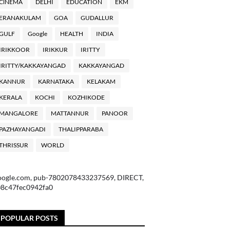
ClNEMA
DELHI
EDUCATION
EKM
ERANAKULAM
GOA
GUDALLUR
GULF
Google
HEALTH
INDIA
IRIKKOOR
IRIKKUR
IRITTY
IRITTY/KAKKAYANGAD
KAKKAYANGAD
KANNUR
KARNATAKA
KELAKAM
KERALA
KOCHI
KOZHIKODE
MANGALORE
MATTANNUR
PANOOR
PAZHAYANGADI
THALIPPARABA
THRISSUR
WORLD
oogle.com, pub-7802078433237569, DIRECT,
08c47fec0942fa0
POPULAR POSTS