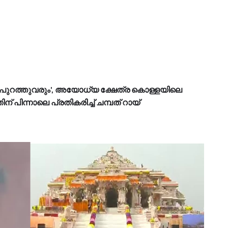
ുറത്തുവരും', അയോധ്യ ക്ഷേത്ര കൊള്ളയിലെ
് പിന്നാലെ പ്രതികരിച്ച് ചമ്പത് റായ്