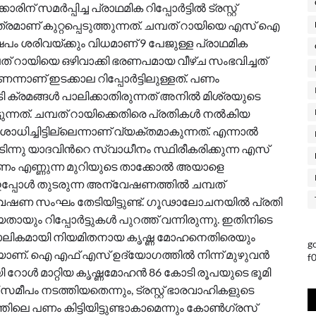
മർപ്പിച്ച പ്രാഥമിക റിപ്പോര്‍ട്ടിൽ ട്രസ്റ്റ്
രമാണ് കുറ്റപ്പെടുത്തുന്നത്. ചമ്പത് റായിയെ എസ് ഐ
േപം ശരിവയ്ക്കും വിധമാണ് 9 പേജുള്ള പ്രാഥമിക
ി ചമ്പത് റായിയെ ഒഴിവാക്കി ഭരണപമായ വീഴ്ച സംഭവിച്ചത്
മാണെന്നാണ് ഇടക്കാല റിപ്പോര്‍ട്ടിലുള്ളത്. പണം
ടി ക്രമങ്ങള്‍ പാലിക്കാതിരുന്നത് അനില്‍ മിശ്രയുടെ
ാട്ടുന്നത്. ചമ്പത് റായിക്കെതിരെ പ്രതികള്‍ നല്‍കിയ
ച്ചിട്ടില്ലെന്നാണ് വ്യക്തമാകുന്നത്. എന്നാല്‍
ന്നു യാദവിന്‍റെ സ്വാധീനം സ്ഥിരീകരിക്കുന്ന എസ്
ണം എണ്ണുന്ന മുറിയുടെ താക്കോല്‍ അയാളെ
ണ്ട്. ഇപ്പോള്‍ തുടരുന്ന അന്വേഷണത്തില്‍ ചമ്പത്
വേഷണ സംഘം തേടിയിട്ടുണ്ട്. ഗൂഢാലോചനയില്‍ പ്രതി
യും റിപ്പോര്‍ട്ടുകള്‍ പുറത്ത് വന്നിരുന്നു. ഇതിനിടെ
ക്കാലികമായി നിയമിതനായ കൃഷ്ണ മോഹനെതിരെയും
g
ാണ്. ഐ എഫ് എസ് ഉദ്യോഗത്തില്‍ നിന്ന് മുഴുവന്‍
f
ള്‍ മാറ്റിയ കൃഷ്ണമോഹന്‍ 86 കോടി രൂപയുടെ ഭൂമി
ീപം നടത്തിയതെന്നും, ട്രസ്റ്റ് ഭാരവാഹികളുടെ
ലെ പണം കിട്ടിയിട്ടുണ്ടാകാമെന്നും കോണ്‍ഗ്രസ്