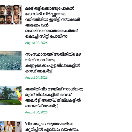
മരട് തട്ടിക്കൊണ്ടുപോകൽ
കേസിൽ നിർണ്ണായക
വഴിത്തിരിവ്: ഇരിട്ടി സ്വദേശി
അടക്കം വൻ
ലഹരിസംഘത്തെ തകർത്ത്
കൊച്ചി സിറ്റി പോലീസ്
August 02, 2026
സം​സ്ഥാ​ന​ത്ത് അ​തി​തീ​വ്ര മ​ഴ​
യ്ക്ക് സാ​ധ്യ​ത,
കണ്ണൂരടക്കംഎ​ട്ട് ജി​ല്ല​ക​ളി​ൽ
റെ​ഡ് അ​ലർ​ട്ട്
August 04, 2026
അതിതീവ്ര മഴയ്ക്ക് സാധ്യത;
മൂന്ന് ജില്ലകളിൽ റെഡ്
അലർട്ട്, അഞ്ച് ജില്ലകളിൽ
ഓറഞ്ച് അലർട്ട്
August 06, 2026
'റിസയുടെ ആത്മഹത്യാ
കുറിപ്പിൽ എല്ലാം വ്യക്തം,