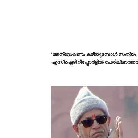
'
അന്വേഷണം കഴിയുമ്പോൾ സത്യം പ
എസ്ഐടി റിപ്പോർട്ടിൽ പേരില്ലാത്തതിന