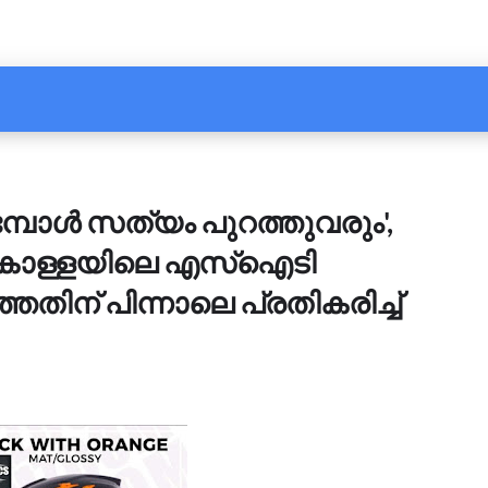
ോൾ സത്യം പുറത്തുവരും',
കൊള്ളയിലെ എസ്ഐടി
ത്തതിന് പിന്നാലെ പ്രതികരിച്ച്