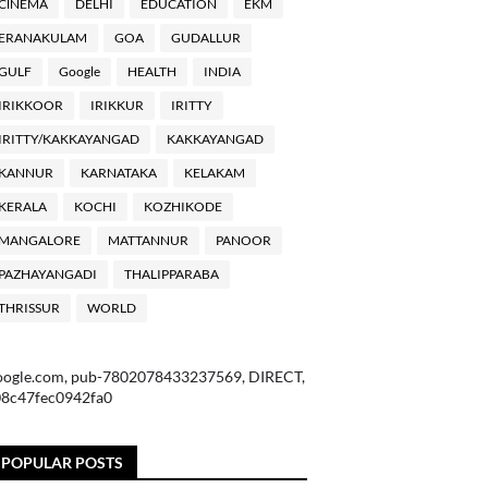
ClNEMA
DELHI
EDUCATION
EKM
ERANAKULAM
GOA
GUDALLUR
GULF
Google
HEALTH
INDIA
IRIKKOOR
IRIKKUR
IRITTY
IRITTY/KAKKAYANGAD
KAKKAYANGAD
KANNUR
KARNATAKA
KELAKAM
KERALA
KOCHI
KOZHIKODE
MANGALORE
MATTANNUR
PANOOR
PAZHAYANGADI
THALIPPARABA
THRISSUR
WORLD
oogle.com, pub-7802078433237569, DIRECT,
08c47fec0942fa0
POPULAR POSTS