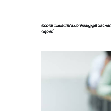
ജനൽ തകർത്ത് ചോദ്യപ്പേപ്പർ മോ
റദ്ദാക്കി