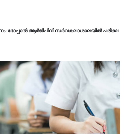
ഷണം; ഭോപ്പാൽ ആർജിപിവി സർവകലാശാലയിൽ പരീക്ഷ