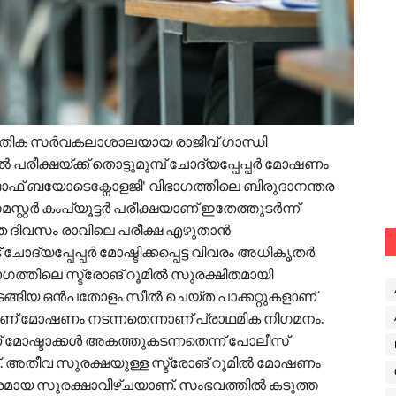
്കേതിക സർവകലാശാലയായ രാജീവ് ഗാന്ധി
രീക്ഷയ്ക്ക് തൊട്ടുമുമ്പ് ചോദ്യപ്പേപ്പർ മോഷണം
് ബയോടെക്നോളജി' വിഭാഗത്തിലെ ബിരുദാനന്തര
്റ്റർ കംപ്യൂട്ടർ പരീക്ഷയാണ് ഇതേത്തുടർന്ന്
്ഞ ദിവസം രാവിലെ പരീക്ഷ എഴുതാൻ
ദ്യപ്പേപ്പർ മോഷ്ടിക്കപ്പെട്ട വിവരം അധികൃതർ
ഭാഗത്തിലെ സ്ട്രോങ് റൂമിൽ സുരക്ഷിതമായി
 അടങ്ങിയ ഒൻപതോളം സീൽ ചെയ്ത പാക്കറ്റുകളാണ്
ണ് മോഷണം നടന്നതെന്നാണ് പ്രാഥമിക നിഗമനം.
മോഷ്ടാക്കൾ അകത്തുകടന്നതെന്ന് പോലീസ്
്. അതീവ സുരക്ഷയുള്ള സ്ട്രോങ് റൂമിൽ മോഷണം
ുതരമായ സുരക്ഷാവീഴ്ചയാണ്. സംഭവത്തിൽ കടുത്ത