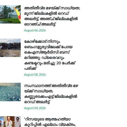
അതിതീവ്ര മഴയ്ക്ക് സാധ്യത;
മൂന്ന് ജില്ലകളിൽ റെഡ്
അലർട്ട്, അഞ്ച് ജില്ലകളിൽ
ഓറഞ്ച് അലർട്ട്
August 06, 2026
കോഴിക്കോട് നിന്നും
ബെംഗളൂരുവിലേക്ക് പോയ
കെഎസ്ആര്‍ടിസി ബസ്
മറിഞ്ഞു; ഡ്രൈവറും
കണ്ടക്ടറും മരിച്ചു: 20 പേര്‍ക്ക്
പരിക്ക്
August 08, 2026
സം​സ്ഥാ​ന​ത്ത് അ​തി​തീ​വ്ര മ​ഴ​
യ്ക്ക് സാ​ധ്യ​ത,
കണ്ണൂരടക്കംഎ​ട്ട് ജി​ല്ല​ക​ളി​ൽ
റെ​ഡ് അ​ലർ​ട്ട്
August 04, 2026
'റിസയുടെ ആത്മഹത്യാ
കുറിപ്പിൽ എല്ലാം വ്യക്തം,