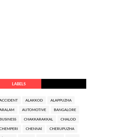
LABELS
ACCIDENT
ALAKKOD
ALAPPUZHA
ARALAM
AUTOMOTIVE
BANGALORE
BUSINESS
CHAKKARAKKAL
CHALOD
CHEMPERI
CHENNAl
CHERUPUZHA