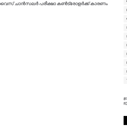
ിയ വൈസ് ചാൻസലർ പരീക്ഷാ കൺട്രോളർക്ക് കാരണം
g
f