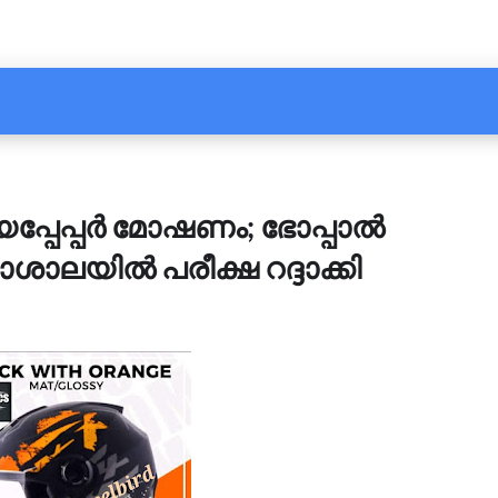
പ്പേപ്പർ മോഷണം; ഭോപ്പാൽ
ലയിൽ പരീക്ഷ റദ്ദാക്കി