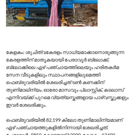
കേളകം: ശുചിത്വകേരളം സാധ്യമാക്കാനൊരുങ്ങുന്ന
കേരളത്തിന് മാതൃകയായി പേരാവൂർ ബ്ലോക്ക്,
ബ്ലോക്കിലെ ഏഴ് പഞ്ചായത്തിലെയും ഹരിതകർമ
സേന വീടുകളിലും സ്ഥാപനങ്ങളിലുമെത്തി
ഫെബ്രുവരിയിൽ ശേഖരിച്ചത് ടൺ കണക്കിന്
തുണിമാലിന്യം. ഓരോ മാസവും പ്ലാസ്റ്റിക്, കടലാസ്
എന്നിവയ്ക്ക് പുറമെ വ്യത്യസ്തങ്ങളായ പാഴ്വസ്തുക്കളും
ഇവർ ശേഖരിക്കും.
ഫെബ്രുവരിയിൽ 82,199 കിലോ തുണിമാലിന്യമാണ്
ഏഴ് പഞ്ചായത്തുകളിൽനിന്നായി ശേഖരിച്ചത്.
പേരാവൂർ -9850, കോളയാട് 13000, കേളകം-12400,