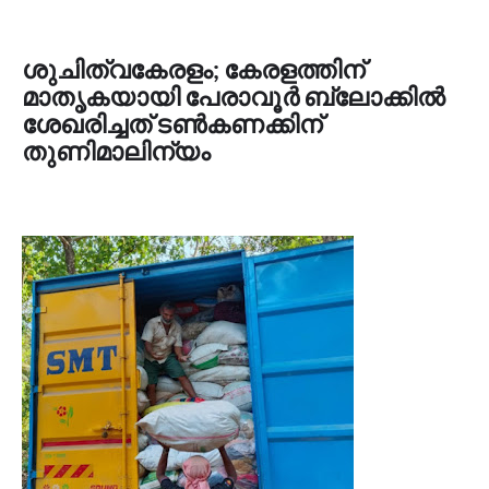
ശുചിത്വകേരളം; കേരളത്തിന്
മാതൃകയായി പേരാവൂർ ബ്ലോക്കിൽ
ശേഖരിച്ചത് ടൺകണക്കിന്
തുണിമാലിന്യം