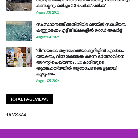
കണ്ടക്ടറും മരിച്ചു: 20 പേര്‍ക്ക് പരിക്ക്
August 08, 2026
സം​സ്ഥാ​ന​ത്ത് അ​തി​തീ​വ്ര മ​ഴ​യ്ക്ക് സാ​ധ്യ​ത,
കണ്ണൂരടക്കംഎ​ട്ട് ജി​ല്ല​ക​ളി​ൽ റെ​ഡ് അ​ലർ​ട്ട്
August 04, 2026
'റിസയുടെ ആത്മഹത്യാ കുറിപ്പിൽ എല്ലാം
വ്യക്തം, വിദേശത്തേക്ക് കടന്ന ഭർത്താവിനെ
അറസ്റ്റ് ചെയ്യണം'; 20കാരിയുടെ
ആത്മഹത്യയിൽ ആരോപണങ്ങളുമായി
കുടുംബം
August 05, 2026
TOTAL PAGEVIEWS
1
8
3
5
9
6
6
4