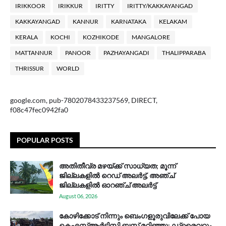
IRIKKOOR
IRIKKUR
IRITTY
IRITTY/KAKKAYANGAD
KAKKAYANGAD
KANNUR
KARNATAKA
KELAKAM
KERALA
KOCHI
KOZHIKODE
MANGALORE
MATTANNUR
PANOOR
PAZHAYANGADI
THALIPPARABA
THRISSUR
WORLD
google.com, pub-7802078433237569, DIRECT,
f08c47fec0942fa0
POPULAR POSTS
അതിതീവ്ര മഴയ്ക്ക് സാധ്യത; മൂന്ന്
ജില്ലകളിൽ റെഡ് അലർട്ട്, അഞ്ച്
ജില്ലകളിൽ ഓറഞ്ച് അലർട്ട്
August 06, 2026
കോഴിക്കോട് നിന്നും ബെംഗളൂരുവിലേക്ക് പോയ
കെഎസ്ആര്‍ടിസി ബസ് മറിഞ്ഞു; ഡ്രൈവറും