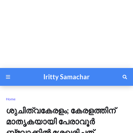
Iritty Samachar
Home
ശുചിത്വകേരളം; കേരളത്തിന്
മാതൃകയായി പേരാവൂർ
ബ്ലോക്കിൽ ശേഖരിച്ചത്