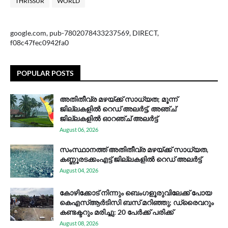
THRISSUR
WORLD
google.com, pub-7802078433237569, DIRECT,
f08c47fec0942fa0
POPULAR POSTS
അതിതീവ്ര മഴയ്ക്ക് സാധ്യത; മൂന്ന്
ജില്ലകളിൽ റെഡ് അലർട്ട്, അഞ്ച്
ജില്ലകളിൽ ഓറഞ്ച് അലർട്ട്
August 06, 2026
സം​സ്ഥാ​ന​ത്ത് അ​തി​തീ​വ്ര മ​ഴ​യ്ക്ക് സാ​ധ്യ​ത,
കണ്ണൂരടക്കംഎ​ട്ട് ജി​ല്ല​ക​ളി​ൽ റെ​ഡ് അ​ലർ​ട്ട്
August 04, 2026
കോഴിക്കോട് നിന്നും ബെംഗളൂരുവിലേക്ക് പോയ
കെഎസ്ആര്‍ടിസി ബസ് മറിഞ്ഞു; ഡ്രൈവറും
കണ്ടക്ടറും മരിച്ചു: 20 പേര്‍ക്ക് പരിക്ക്
August 08, 2026