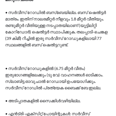
• സർവീസ് റോഡിൽ ബസ്ബേയില്ല. ബസ് ഷെൽട്ടർ
മാത്രം. ഇതിന് നാലരമീറ്റർ നീളവും 1.8 മീറ്റർ വീതിയും.
രണ്ടുമീറ്റർ വീതിയുള്ള നടപ്പാതയിലാണ് (യൂട്ടിലിറ്റി
കോറിഡോർ) ഷെൽട്ടർ സ്ഥാപിക്കുക. തലപ്പാടി-ചെങ്കള
(39 കിമീ) റീച്ചിൽ ഇരു സർവീസ് റോഡുകളിലായി 77
സ്ഥലങ്ങളിൽ ബസ് ഷെൽട്ടറുണ്ട്.
• സർവീസ് റോഡുകളിൽ (6.75 മീറ്റർ വീതം)
ഇരുഭാഗങ്ങളിലേക്കും (ടു വേ) വാഹനങ്ങൾ ഓടിക്കാം.
സ്ലാബിട്ട ഓവുചാൽ റോഡായി ഉപയോഗിക്കും.
സർവീസ് റോഡിൽ പ്രത്യേക ബൈക്ക് ബേ ഇല്ല.
• അടിപ്പാതകളിൽ സൈക്കിൾവഴിയില്ല.
• എൻട്രി-എക്സിറ്റ് പോയിന്റുകൾ: സർവീസ്