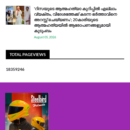
'റിസയുടെ ആത്മഹത്യാ കുറിപ്പിൽ എല്ലാം
വ്യക്തം, വിദേശത്തേക്ക് കടന്ന ഭർത്താവിനെ
അറസ്റ്റ് ചെയ്യണം'; 20കാരിയുടെ
ആത്മഹത്യയിൽ ആരോപണങ്ങളുമായി
കുടുംബം
August 05, 2026
TOTAL PAGEVIEWS
1
8
3
5
9
2
4
6