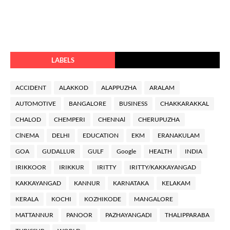
LABELS
ACCIDENT
ALAKKOD
ALAPPUZHA
ARALAM
AUTOMOTIVE
BANGALORE
BUSINESS
CHAKKARAKKAL
CHALOD
CHEMPERI
CHENNAl
CHERUPUZHA
ClNEMA
DELHI
EDUCATION
EKM
ERANAKULAM
GOA
GUDALLUR
GULF
Google
HEALTH
INDIA
IRIKKOOR
IRIKKUR
IRITTY
IRITTY/KAKKAYANGAD
KAKKAYANGAD
KANNUR
KARNATAKA
KELAKAM
KERALA
KOCHI
KOZHIKODE
MANGALORE
MATTANNUR
PANOOR
PAZHAYANGADI
THALIPPARABA