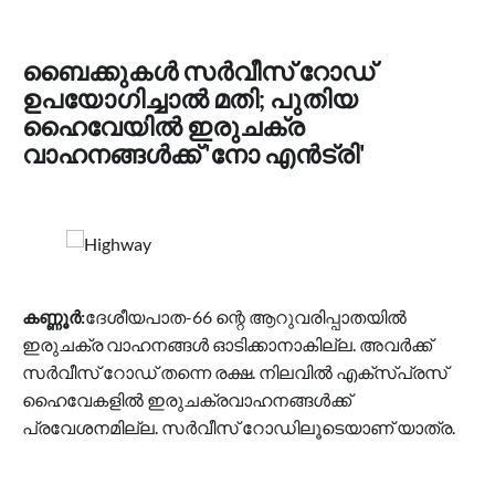
ബൈക്കുകള്‍ സര്‍വീസ് റോഡ്
ഉപയോഗിച്ചാല്‍ മതി; പുതിയ
ഹൈവേയില്‍ ഇരുചക്ര
വാഹനങ്ങള്‍ക്ക് 'നോ എന്‍ട്രി'
കണ്ണൂർ:
ദേശീയപാത-66 ന്റെ ആറുവരിപ്പാതയിൽ
ഇരുചക്ര വാഹനങ്ങൾ ഓടിക്കാനാകില്ല. അവർക്ക്
സർവീസ് റോഡ് തന്നെ രക്ഷ. നിലവിൽ എക്സ്പ്രസ്
ഹൈവേകളിൽ ഇരുചക്രവാഹനങ്ങൾക്ക്
പ്രവേശനമില്ല. സർവീസ് റോഡിലൂടെയാണ് യാത്ര.