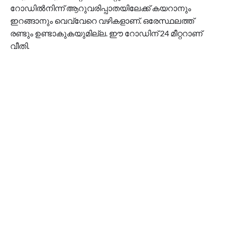
റോഡിൽനിന്ന് ആറുവരിപ്പാതയിലേക്ക് കയറാനും
ഇറങ്ങാനും വെവ്വേറെ വഴികളാണ്. ഒരേസ്ഥലത്ത്
രണ്ടും ഉണ്ടാകുകയുമില്ല. ഈ റോഡിന് 24 മീറ്ററാണ്
വീതി.