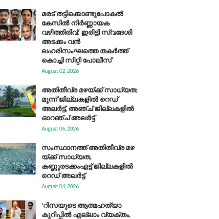
മരട് തട്ടിക്കൊണ്ടുപോകൽ
കേസിൽ നിർണ്ണായക
വഴിത്തിരിവ്: ഇരിട്ടി സ്വദേശി
അടക്കം വൻ
ലഹരിസംഘത്തെ തകർത്ത്
കൊച്ചി സിറ്റി പോലീസ്
August 02, 2026
അതിതീവ്ര മഴയ്ക്ക് സാധ്യത;
മൂന്ന് ജില്ലകളിൽ റെഡ്
അലർട്ട്, അഞ്ച് ജില്ലകളിൽ
ഓറഞ്ച് അലർട്ട്
August 06, 2026
സം​സ്ഥാ​ന​ത്ത് അ​തി​തീ​വ്ര മ​ഴ​
യ്ക്ക് സാ​ധ്യ​ത,
കണ്ണൂരടക്കംഎ​ട്ട് ജി​ല്ല​ക​ളി​ൽ
റെ​ഡ് അ​ലർ​ട്ട്
August 04, 2026
'റിസയുടെ ആത്മഹത്യാ
കുറിപ്പിൽ എല്ലാം വ്യക്തം,