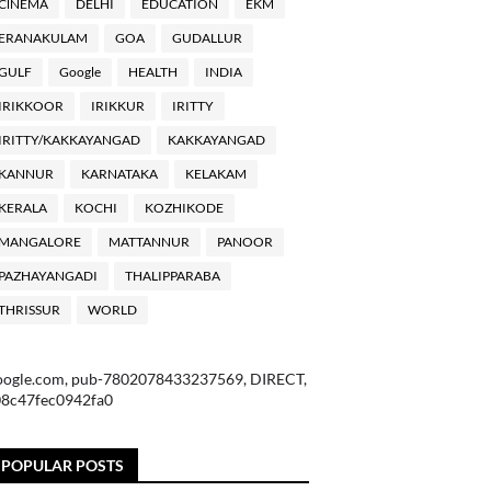
ClNEMA
DELHI
EDUCATION
EKM
ERANAKULAM
GOA
GUDALLUR
GULF
Google
HEALTH
INDIA
IRIKKOOR
IRIKKUR
IRITTY
IRITTY/KAKKAYANGAD
KAKKAYANGAD
KANNUR
KARNATAKA
KELAKAM
KERALA
KOCHI
KOZHIKODE
MANGALORE
MATTANNUR
PANOOR
PAZHAYANGADI
THALIPPARABA
THRISSUR
WORLD
oogle.com, pub-7802078433237569, DIRECT,
08c47fec0942fa0
POPULAR POSTS