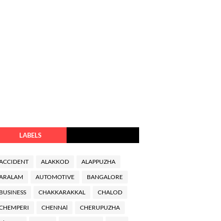
LABELS
ACCIDENT
ALAKKOD
ALAPPUZHA
ARALAM
AUTOMOTIVE
BANGALORE
BUSINESS
CHAKKARAKKAL
CHALOD
CHEMPERI
CHENNAl
CHERUPUZHA