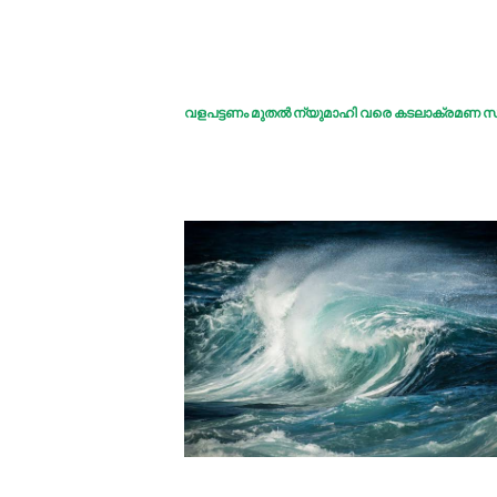
വളപട്ടണം മുതൽ ന്യുമാഹി വരെ കടലാക്രമണ 