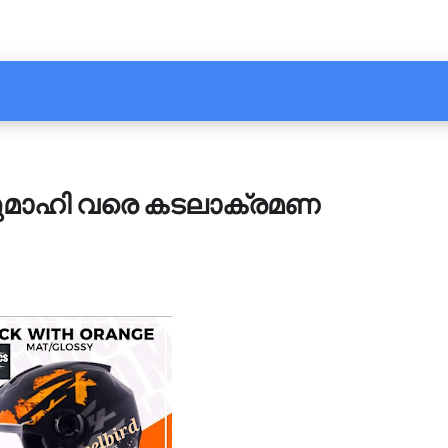
യുമാഹി വരെ കടലാക്രമണ