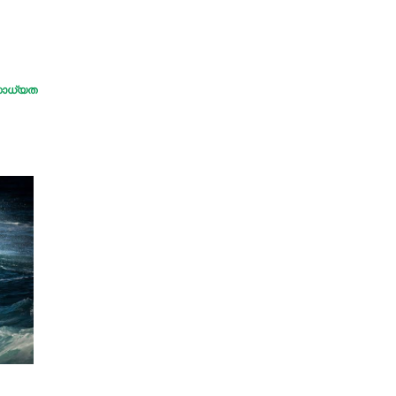
സാധ്യത