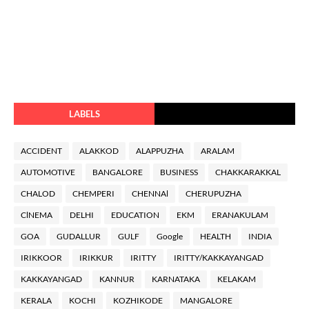
LABELS
ACCIDENT
ALAKKOD
ALAPPUZHA
ARALAM
AUTOMOTIVE
BANGALORE
BUSINESS
CHAKKARAKKAL
CHALOD
CHEMPERI
CHENNAl
CHERUPUZHA
ClNEMA
DELHI
EDUCATION
EKM
ERANAKULAM
GOA
GUDALLUR
GULF
Google
HEALTH
INDIA
IRIKKOOR
IRIKKUR
IRITTY
IRITTY/KAKKAYANGAD
KAKKAYANGAD
KANNUR
KARNATAKA
KELAKAM
KERALA
KOCHI
KOZHIKODE
MANGALORE