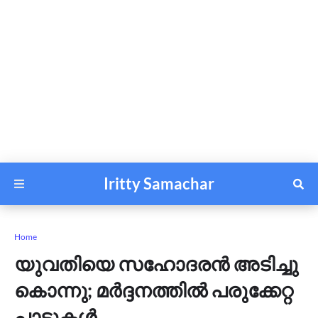
Iritty Samachar
Home
യുവതിയെ സഹോദരൻ അടിച്ചു
കൊന്നു; മർദ്ദനത്തിൽ പരുക്കേറ്റ
പാടുകൾ