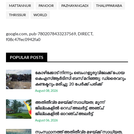
MATTANNUR
PANOOR
PAZHAYANGADI
THALIPPARABA
THRISSUR
WORLD
google.com, pub-7802078433237569, DIRECT,
f08c47fec0942fa0
POPULAR POSTS
കോഴിക്കോട് നിന്നും ബെംഗളൂരുവിലേക്ക് പോയ
കെഎസ്ആര്‍ടിസി ബസ് മറിഞ്ഞു; ഡ്രൈവറും
കണ്ടക്ടറും മരിച്ചു: 20 പേര്‍ക്ക് പരിക്ക്
August 08, 2026
അതിതീവ്ര മഴയ്ക്ക് സാധ്യത; മൂന്ന്
ജില്ലകളിൽ റെഡ് അലർട്ട്, അഞ്ച്
ജില്ലകളിൽ ഓറഞ്ച് അലർട്ട്
August 06, 2026
സം​സ്ഥാ​ന​ത്ത് അ​തി​തീ​വ്ര മ​ഴ​യ്ക്ക് സാ​ധ്യ​ത,