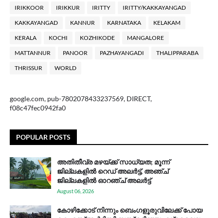
IRIKKOOR
IRIKKUR
IRITTY
IRITTY/KAKKAYANGAD
KAKKAYANGAD
KANNUR
KARNATAKA
KELAKAM
KERALA
KOCHI
KOZHIKODE
MANGALORE
MATTANNUR
PANOOR
PAZHAYANGADI
THALIPPARABA
THRISSUR
WORLD
google.com, pub-7802078433237569, DIRECT,
f08c47fec0942fa0
POPULAR POSTS
അതിതീവ്ര മഴയ്ക്ക് സാധ്യത; മൂന്ന്
ജില്ലകളിൽ റെഡ് അലർട്ട്, അഞ്ച്
ജില്ലകളിൽ ഓറഞ്ച് അലർട്ട്
August 06, 2026
കോഴിക്കോട് നിന്നും ബെംഗളൂരുവിലേക്ക് പോയ