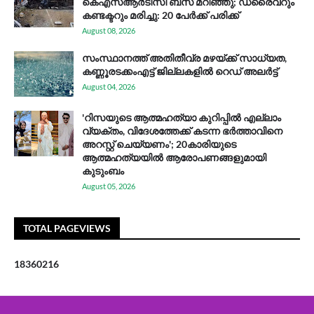
കെഎസ്ആര്‍ടിസി ബസ് മറിഞ്ഞു; ഡ്രൈവറും
കണ്ടക്ടറും മരിച്ചു: 20 പേര്‍ക്ക് പരിക്ക്
August 08, 2026
സം​സ്ഥാ​ന​ത്ത് അ​തി​തീ​വ്ര മ​ഴ​യ്ക്ക് സാ​ധ്യ​ത,
കണ്ണൂരടക്കംഎ​ട്ട് ജി​ല്ല​ക​ളി​ൽ റെ​ഡ് അ​ലർ​ട്ട്
August 04, 2026
'റിസയുടെ ആത്മഹത്യാ കുറിപ്പിൽ എല്ലാം
വ്യക്തം, വിദേശത്തേക്ക് കടന്ന ഭർത്താവിനെ
അറസ്റ്റ് ചെയ്യണം'; 20കാരിയുടെ
ആത്മഹത്യയിൽ ആരോപണങ്ങളുമായി
കുടുംബം
August 05, 2026
TOTAL PAGEVIEWS
1
8
3
6
0
2
1
6