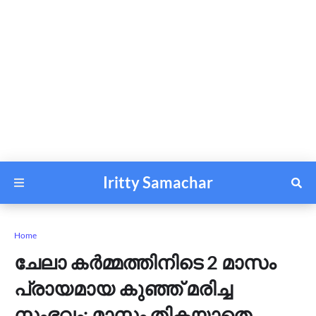
Iritty Samachar
Home
ചേലാ കർമ്മത്തിനിടെ 2 മാസം
പ്രായമായ കുഞ്ഞ് മരിച്ച
സംഭവം: മാസം തികയാതെ