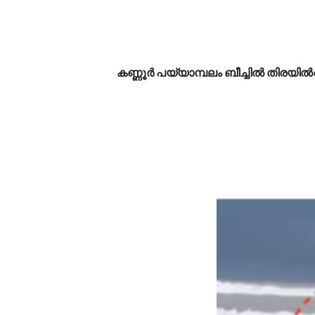
കണ്ണൂർ പയ്യാമ്പലം ബീച്ചിൽ തിരയിൽപ