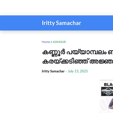
Iritty Samachar
Home
KANNUR
കണ്ണൂർ പയ്യാമ്പലം ബീച
കരയ്ക്കടിഞ്ഞ് അജ്
Iritty Samachar
-
July 13, 2025