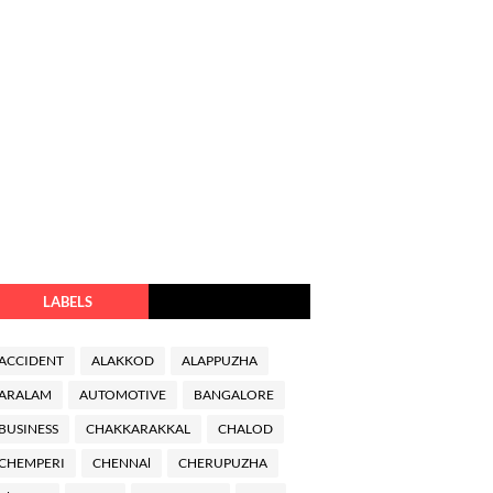
LABELS
ACCIDENT
ALAKKOD
ALAPPUZHA
ARALAM
AUTOMOTIVE
BANGALORE
BUSINESS
CHAKKARAKKAL
CHALOD
CHEMPERI
CHENNAl
CHERUPUZHA