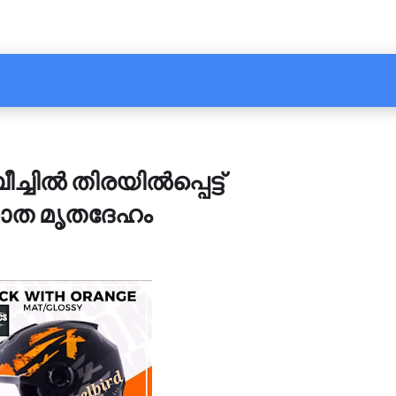
്ചിൽ തിരയിൽപ്പെട്ട്
ഞാത മൃതദേഹം