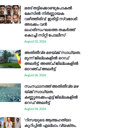
മരട് തട്ടിക്കൊണ്ടുപോകൽ
കേസിൽ നിർണ്ണായക
വഴിത്തിരിവ്: ഇരിട്ടി സ്വദേശി
അടക്കം വൻ
ലഹരിസംഘത്തെ തകർത്ത്
കൊച്ചി സിറ്റി പോലീസ്
August 02, 2026
അതിതീവ്ര മഴയ്ക്ക് സാധ്യത;
മൂന്ന് ജില്ലകളിൽ റെഡ്
അലർട്ട്, അഞ്ച് ജില്ലകളിൽ
ഓറഞ്ച് അലർട്ട്
August 06, 2026
സം​സ്ഥാ​ന​ത്ത് അ​തി​തീ​വ്ര മ​ഴ​
യ്ക്ക് സാ​ധ്യ​ത,
കണ്ണൂരടക്കംഎ​ട്ട് ജി​ല്ല​ക​ളി​ൽ
റെ​ഡ് അ​ലർ​ട്ട്
August 04, 2026
'റിസയുടെ ആത്മഹത്യാ
കുറിപ്പിൽ എല്ലാം വ്യക്തം,