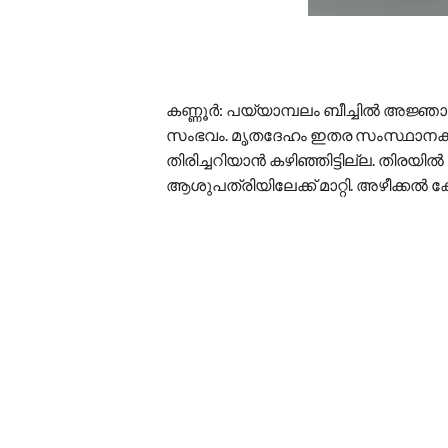
കണ്ണൂർ: പയ്യാമ്പലം ബീച്ചിൽ അജ്ഞ
സംഭവം. മൃതദേഹം ഇതര സംസ്ഥാനക്ക
തിരിച്ചറിയാൻ കഴിഞ്ഞിട്ടില്ല. തിരയ
ആശുപത്രിയിലേക്ക് മാറ്റി. അഴീക്കൽ