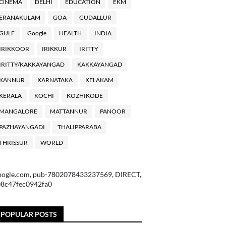
ClNEMA
DELHI
EDUCATION
EKM
ERANAKULAM
GOA
GUDALLUR
GULF
Google
HEALTH
INDIA
IRIKKOOR
IRIKKUR
IRITTY
IRITTY/KAKKAYANGAD
KAKKAYANGAD
KANNUR
KARNATAKA
KELAKAM
KERALA
KOCHI
KOZHIKODE
MANGALORE
MATTANNUR
PANOOR
PAZHAYANGADI
THALIPPARABA
THRISSUR
WORLD
oogle.com, pub-7802078433237569, DIRECT,
08c47fec0942fa0
POPULAR POSTS