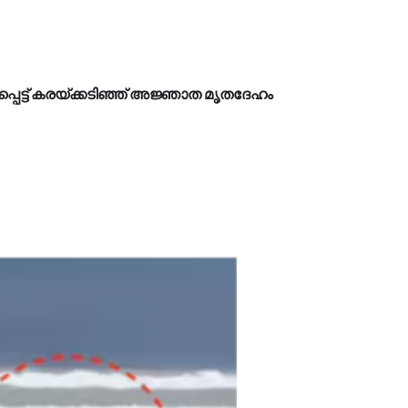
്പെട്ട് കരയ്ക്കടിഞ്ഞ് അജ്ഞാത മൃതദേഹം