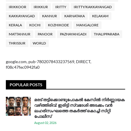
IRIKKOOR
IRIKKUR
IRITTY
IRITTY/KAKKAYANGAD
KAKKAYANGAD
KANNUR
KARNATAKA
KELAKAM
KERALA
KOCHI
KOZHIKODE
MANGALORE
MATTANNUR
PANOOR
PAZHAYANGADI
THALIPPARABA
THRISSUR
WORLD
google.com, pub-7802078433237569, DIRECT,
f08c47fec0942fa0
POPULAR POSTS
മരട് തട്ടിക്കൊണ്ടുപോകൽ കേസിൽ നിർണ്ണായക
വഴിത്തിരിവ്: ഇരിട്ടി സ്വദേശി അടക്കം വൻ
ലഹരിസംഘത്തെ തകർത്ത് കൊച്ചി സിറ്റി
പോലീസ്
August 02, 2026