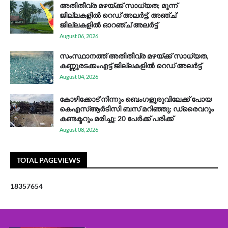
അതിതീവ്ര മഴയ്ക്ക് സാധ്യത; മൂന്ന്
ജില്ലകളിൽ റെഡ് അലർട്ട്, അഞ്ച്
ജില്ലകളിൽ ഓറഞ്ച് അലർട്ട്
August 06, 2026
സം​സ്ഥാ​ന​ത്ത് അ​തി​തീ​വ്ര മ​ഴ​യ്ക്ക് സാ​ധ്യ​ത,
കണ്ണൂരടക്കംഎ​ട്ട് ജി​ല്ല​ക​ളി​ൽ റെ​ഡ് അ​ലർ​ട്ട്
August 04, 2026
കോഴിക്കോട് നിന്നും ബെംഗളൂരുവിലേക്ക് പോയ
കെഎസ്ആര്‍ടിസി ബസ് മറിഞ്ഞു; ഡ്രൈവറും
കണ്ടക്ടറും മരിച്ചു: 20 പേര്‍ക്ക് പരിക്ക്
August 08, 2026
TOTAL PAGEVIEWS
1
8
3
5
7
6
5
4