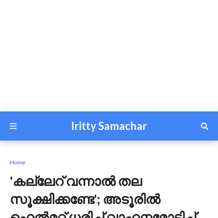
Iritty Samachar
Home
'കല്ലേറ് വന്നാൽ തല
സൂക്ഷിക്കണ്ടേ'; അടൂരിൽ
ഹെൽമറ്റ് ധരിച്ച് വാഹനമോടിച്ച്