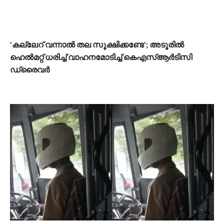
'കല്ലേറ് വന്നാൽ തല സൂക്ഷിക്കണ്ടേ'; അടൂരിൽ
ഹെൽമറ്റ് ധരിച്ച് വാഹനമോടിച്ച് കെഎസ്ആർടിസി
ഡ്രൈവർ