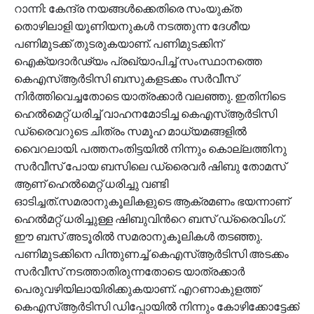
റാന്നി: കേന്ദ്ര നയങ്ങൾക്കെതിരെ സംയുക്ത
തൊഴിലാളി യൂണിയനുകൾ നടത്തുന്ന ദേശീയ
പണിമുടക്ക് തുടരുകയാണ്. പണിമുടക്കിന്
ഐക്യദാർഢ്യം പ്രഖ്യാപിച്ച് സംസ്ഥാനത്തെ
കെഎസ്ആർടിസി ബസുകളടക്കം സർവീസ്
നിർത്തിവെച്ചതോടെ യാത്രക്കാർ വലഞ്ഞു. ഇതിനിടെ
ഹെൽമെറ്റ്‌ ധരിച്ച് വാഹനമോടിച്ച കെഎസ്ആർടിസി
ഡ്രൈവറുടെ ചിത്രം സമൂഹ മാധ്യമങ്ങളിൽ
വൈറലായി. പത്തനംതിട്ടയിൽ നിന്നും കൊല്ലത്തിനു
സർവീസ് പോയ ബസിലെ ഡ്രൈവർ ഷിബു തോമസ്
ആണ് ഹെൽമെറ്റ്‌ ധരിച്ചു വണ്ടി
ഓടിച്ചത്.സമരാനുകൂലികളുടെ ആക്രമണം ഭയന്നാണ്
ഹെൽമറ്റ് ധരിച്ചുള്ള ഷിബുവിന്‍റെ ബസ് ഡ്രൈവിംഗ്.
ഈ ബസ് അടൂരിൽ സമരാനുകൂലികൾ തടഞ്ഞു.
പണിമുടക്കിനെ പിന്തുണച്ച് കെഎസ്ആർടിസി അടക്കം
സർവീസ് നടത്താതിരുന്നതോടെ യാത്രക്കാർ
പെരുവഴിയിലായിരിക്കുകയാണ്. എറണാകുളത്ത്
കെഎസ്ആർടിസി ഡിപ്പോയിൽ നിന്നും കോഴിക്കോട്ടേക്ക്