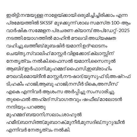
ഇരിട്ടി:നന്മയുള്ള നാളേയ്ക്കായി ഒരുമിച്ചിച്ചിരിക്കാം എന്ന
പ്രമേയത്തിൽ SKSSF മുഴക്കുന്ന് ശാഖ സമസ്‌ത 100-ആം
വാർഷിക സമ്മേളന പ്രചരണ ക്യാമ്പ് അപ്ഡേറ്റ് -2025
നടത്തി.യോഗത്തിൽ മാഹിൻ മൗലവി അധ്യക്ഷത
വഹിച്ചു.ഖത്തീബ് മുബഷിർ യമാനി ഉദ്ഘാടനം
ചെയ്തു.സ്വാലിഹ് മാസ്റ്റർ വിളക്കോട് ക്ലാസ്സിന്
നേതൃത്വം നൽകി.ഫൈസൽ യമാനി,സൈനുൽ
ആബിദ് ഇർഫാനി,മുഹമ്മദ്‌ ഫൈസി,ഇബ്രാഹിം
മൗലവി,മൊയ്‌ദീൻ മാസ്റ്റർ,നൗഷാദ്,യൂസുഫ് ടി,അഷ്‌റഫ്‌
ടി,ഹകീം ഹാജി,ആബു ഹാജി,നസീർ ടികെ,അസീസ്
എകെ എന്നിവർ ആശംസ അർപ്പിച്ചു സംസാരിച്ചു.
തുഫൈൽ അഹ്‌മദ്‌ സ്വാഗതവും ഷഫീഖ് മാലോടൻ
നന്ദിയും പറഞ്ഞു
മുഹമ്മദ്‌ ബയാനി,സലാം,ശാഹുൽ
ഹമീദ്,ബാസിത്ത്,മുബാറക്,മുനീർ,മുസദിഖ്,നൂറുദ്ധീൻ
എന്നിവർ നേതൃത്വം നൽകി.