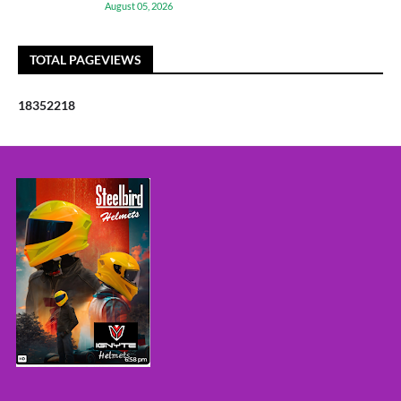
August 05, 2026
TOTAL PAGEVIEWS
1
8
3
5
2
2
1
8