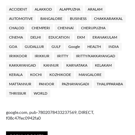
ACCIDENT
ALAKKOD
ALAPPUZHA
ARALAM
AUTOMOTIVE
BANGALORE
BUSINESS
CHAKKARAKKAL
CHALOD
CHEMPERI
CHENNAl
CHERUPUZHA
ClNEMA
DELHI
EDUCATION
EKM
ERANAKULAM
GOA
GUDALLUR
GULF
Google
HEALTH
INDIA
IRIKKOOR
IRIKKUR
IRITTY
IRITTY/KAKKAYANGAD
KAKKAYANGAD
KANNUR
KARNATAKA
KELAKAM
KERALA
KOCHI
KOZHIKODE
MANGALORE
MATTANNUR
PANOOR
PAZHAYANGADI
THALIPPARABA
THRISSUR
WORLD
google.com, pub-7802078433237569, DIRECT,
f08c47fec0942fa0