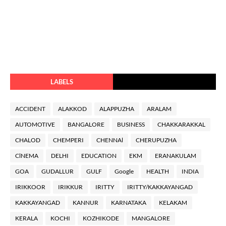
LABELS
ACCIDENT
ALAKKOD
ALAPPUZHA
ARALAM
AUTOMOTIVE
BANGALORE
BUSINESS
CHAKKARAKKAL
CHALOD
CHEMPERI
CHENNAl
CHERUPUZHA
ClNEMA
DELHI
EDUCATION
EKM
ERANAKULAM
GOA
GUDALLUR
GULF
Google
HEALTH
INDIA
IRIKKOOR
IRIKKUR
IRITTY
IRITTY/KAKKAYANGAD
KAKKAYANGAD
KANNUR
KARNATAKA
KELAKAM
KERALA
KOCHI
KOZHIKODE
MANGALORE