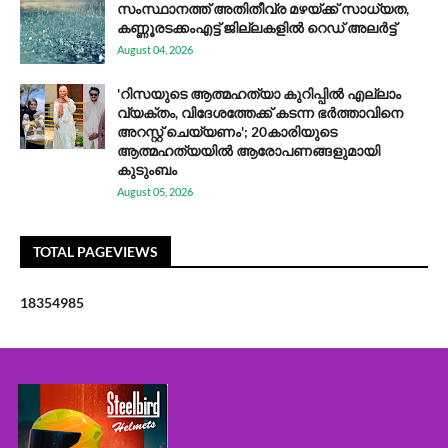
സം​സ്ഥാ​ന​ത്ത് അ​തി​തീ​വ്ര മ​ഴ​യ്ക്ക് സാ​ധ്യ​ത,
കണ്ണൂരടക്കംഎ​ട്ട് ജി​ല്ല​ക​ളി​ൽ റെ​ഡ് അ​ലർ​ട്ട്
August 04, 2026
'റിസയുടെ ആത്മഹത്യാ കുറിപ്പിൽ എല്ലാം
വ്യക്തം, വിദേശത്തേക്ക് കടന്ന ഭർത്താവിനെ
അറസ്റ്റ് ചെയ്യണം'; 20കാരിയുടെ
ആത്മഹത്യയിൽ ആരോപണങ്ങളുമായി
കുടുംബം
August 05, 2026
TOTAL PAGEVIEWS
1
8
3
5
4
9
8
5