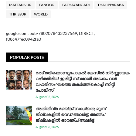
MATTANNUR
PANOOR
PAZHAYANGADI
THALIPPARABA
THRISSUR
WORLD
google.com, pub-7802078433237569, DIRECT,
f08c47fec0942fa0
POPULAR POSTS
മരട് തട്ടിക്കൊണ്ടുപോകൽ കേസിൽ നിർണ്ണായക
വഴിത്തിരിവ്: ഇരിട്ടി സ്വദേശി അടക്കം വൻ
ലഹരിസംഘത്തെ തകർത്ത് കൊച്ചി സിറ്റി
പോലീസ്
August 02, 2026
അതിതീവ്ര മഴയ്ക്ക് സാധ്യത; മൂന്ന്
ജില്ലകളിൽ റെഡ് അലർട്ട്, അഞ്ച്
ജില്ലകളിൽ ഓറഞ്ച് അലർട്ട്
August 06, 2026