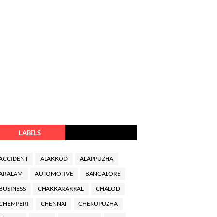
LABELS
ACCIDENT
ALAKKOD
ALAPPUZHA
ARALAM
AUTOMOTIVE
BANGALORE
BUSINESS
CHAKKARAKKAL
CHALOD
CHEMPERI
CHENNAl
CHERUPUZHA