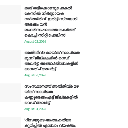
മരട് തട്ടിക്കൊണ്ടുപോകൽ
കേസിൽ നിർണ്ണായക
വഴിത്തിരിവ്: ഇരിട്ടി സ്വദേശി
അടക്കം വൻ
ലഹരിസംഘത്തെ തകർത്ത്
കൊച്ചി സിറ്റി പോലീസ്
August 02, 2026
അതിതീവ്ര മഴയ്ക്ക് സാധ്യത;
മൂന്ന് ജില്ലകളിൽ റെഡ്
അലർട്ട്, അഞ്ച് ജില്ലകളിൽ
ഓറഞ്ച് അലർട്ട്
August 06, 2026
സം​സ്ഥാ​ന​ത്ത് അ​തി​തീ​വ്ര മ​ഴ​
യ്ക്ക് സാ​ധ്യ​ത,
കണ്ണൂരടക്കംഎ​ട്ട് ജി​ല്ല​ക​ളി​ൽ
റെ​ഡ് അ​ലർ​ട്ട്
August 04, 2026
'റിസയുടെ ആത്മഹത്യാ
കുറിപ്പിൽ എല്ലാം വ്യക്തം,