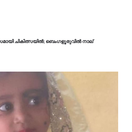
ാസമായി ചികിത്സയിൽ; ബെംഗളൂരുവിൽ നാല്