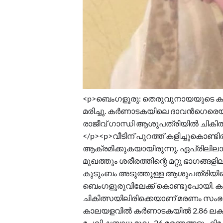
<p>ബെംഗളൂരു: തെരുവുനായയുടെ കടിയ
മരിച്ചു. കർണാടകയിലെ ദാവൻഗെരെയ
രാജീവ് ഗാന്ധി ആശുപത്രിയിൽ ചികിത്സ
</p><p>വീടിന് പുറത്ത് കളിച്ചുകൊണ്ട
ആക്രമിക്കുകയായിരുന്നു. ഏപ്രിലിലാ
മുഖത്തും ശരീരത്തിന്റെ മറ്റു ഭാഗങ്ങളി
കുടുംബം അടുത്തുള്ള ആശുപത്രിയിലെത്ത
ബെംഗളൂരുവിലേക്ക് കൊണ്ടുപോയി. കുട്
ചികിത്സയിലിരിക്കെയാണ് മരണം സംഭവി
കാലയളവിൽ കർണാടകയിൽ 2.86 ലക്ഷം പ
പേവിഷബാധ മൂലം 26 മരണങ്ങളും റിപ്പോർ