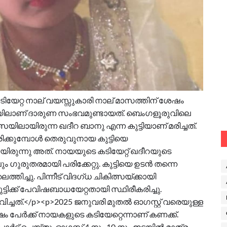
േറ്റ നാല് വയസ്സുകാരി നാല് മാസത്തിന് ശേഷം
ിലാണ് ദാരുണ സംഭവമുണ്ടായത്. ബെംഗളൂരുവിലെ
യിലായിരുന്ന ഖദീറ ബാനു എന്ന കുട്ടിയാണ് മരിച്ചത്.
ിരിക്കുമ്പോൾ തെരുവുനായ കുട്ടിയെ
യിരുന്നു അത്. നായയുടെ കടിയേറ്റ് ഖദീറയുടെ
ലും ഗുരുതരമായി പരിക്കേറ്റു. കുട്ടിയെ ഉടൻ തന്നെ
ിച്ചു. പിന്നീട് വിദഗ്ധ ചികിത്സയ്ക്കായി
ടിക്ക് പേവിഷബാധയേറ്റതായി സ്ഥിരീകരിച്ചു.
ച്ചത്.</p><p>2025 ജനുവരി മുതൽ ഓഗസ്റ്റ് വരെയുള്ള
േർക്ക് നായകളുടെ കടിയേറ്റെന്നാണ് കണക്ക്.
ട്ട് ചെയ്തു. ഓഗസ്റ്റ് 4 നും 10 നും ഇടയിൽ മാത്രം