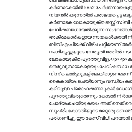
കർണാടകയിൽ 5652 പേർക്ക് നായകളു
നിയന്ത്രിക്കുന്നതിൽ പരാജയപ്പെട്
കർണാടക ലോകായുക്ത ജസ്റ്റിസ് ബി എസ്
പേവിഷബാധയേൽക്കുന്ന സംഭവങ്ങൾ വർ
അക്രമകാരികളായ നായകൾക്കായി നിരീ
ബിബിഎംപിയ്ക്ക് വീഴ്ച പറ്റിയെന്ന
വംശികൃഷ്ണയുടെ നേതൃത്വത്തിൽ നടന്ന
ലോകായുക്ത പുറത്തുവിട്ടു.</p><p
തെരുവുനായകളെയും പേവിഷബാധ കേ
നിന്ന് ഷെൽട്ടറുകളിലേക്ക് മാറ്റണമെന്
കൈകാര്യം ചെയ്യാനും വന്ധ്യംകരണ
കഴിവുള്ള പ്രൊഫഷണലുകൾ ഡോഗ് ഷെ
പുറത്തുവിടരുതെന്നും കോടതി നിർദ
ചോദ്യംചെയ്യുകയും അതിനെതിരെ ത
സുപ്രീം കോടതിയുടെ മറ്റൊരു ബെഞ
പരിഗണിച്ചു. ഈ കേസ് വിധി പറയാൻ മാ