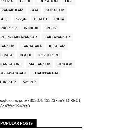
ClNEMA
DELHI
EDUCATION
EKM
ERANAKULAM
GOA
GUDALLUR
GULF
Google
HEALTH
INDIA
IRIKKOOR
IRIKKUR
IRITTY
IRITTY/KAKKAYANGAD
KAKKAYANGAD
KANNUR
KARNATAKA
KELAKAM
KERALA
KOCHI
KOZHIKODE
MANGALORE
MATTANNUR
PANOOR
PAZHAYANGADI
THALIPPARABA
THRISSUR
WORLD
oogle.com, pub-7802078433237569, DIRECT,
08c47fec0942fa0
POPULAR POSTS