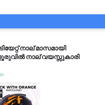
േറ്റ് നാല് മാസമായി
ൂരുവിൽ നാല് വയസ്സുകാരി
025