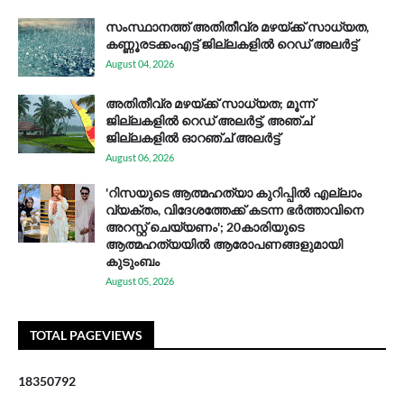
സം​സ്ഥാ​ന​ത്ത് അ​തി​തീ​വ്ര മ​ഴ​യ്ക്ക് സാ​ധ്യ​ത,
കണ്ണൂരടക്കംഎ​ട്ട് ജി​ല്ല​ക​ളി​ൽ റെ​ഡ് അ​ലർ​ട്ട്
August 04, 2026
അതിതീവ്ര മഴയ്ക്ക് സാധ്യത; മൂന്ന്
ജില്ലകളിൽ റെഡ് അലർട്ട്, അഞ്ച്
ജില്ലകളിൽ ഓറഞ്ച് അലർട്ട്
August 06, 2026
'റിസയുടെ ആത്മഹത്യാ കുറിപ്പിൽ എല്ലാം
വ്യക്തം, വിദേശത്തേക്ക് കടന്ന ഭർത്താവിനെ
അറസ്റ്റ് ചെയ്യണം'; 20കാരിയുടെ
ആത്മഹത്യയിൽ ആരോപണങ്ങളുമായി
കുടുംബം
August 05, 2026
TOTAL PAGEVIEWS
1
8
3
5
0
7
9
2