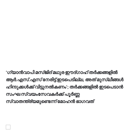
'ഗ്യാൻവാപി മസ്ജിദ് മഥുര ഈദ്​ഗാഹ് തർക്കങ്ങളിൽ
ആർ.എസ്.എസ് നേരിട്ട് ഇടപെടില്ല, അത് മുസ്ലീങ്ങൾ
ഹിന്ദുക്കൾക്ക് വിട്ടുനൽകണം'; തർക്കങ്ങളിൽ ഇടപെടാൻ
സംഘ സ്വയംസേവകർക്ക് പൂർണ്ണ
സ്വാതന്ത്ര്യമുണ്ടെന്ന് മോഹൻ ഭാ​ഗവത്