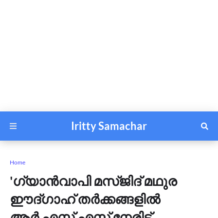
Iritty Samachar
Home
'ഗ്യാൻവാപി മസ്ജിദ് മഥുര
ഈദ്​ഗാഹ് തർക്കങ്ങളിൽ
ആർ.എസ്.എസ് നേരിട്ട്