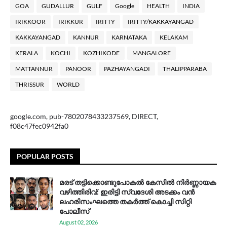
GOA
GUDALLUR
GULF
Google
HEALTH
INDIA
IRIKKOOR
IRIKKUR
IRITTY
IRITTY/KAKKAYANGAD
KAKKAYANGAD
KANNUR
KARNATAKA
KELAKAM
KERALA
KOCHI
KOZHIKODE
MANGALORE
MATTANNUR
PANOOR
PAZHAYANGADI
THALIPPARABA
THRISSUR
WORLD
google.com, pub-7802078433237569, DIRECT,
f08c47fec0942fa0
POPULAR POSTS
മരട് തട്ടിക്കൊണ്ടുപോകൽ കേസിൽ നിർണ്ണായക
വഴിത്തിരിവ്: ഇരിട്ടി സ്വദേശി അടക്കം വൻ
ലഹരിസംഘത്തെ തകർത്ത് കൊച്ചി സിറ്റി
പോലീസ്
August 02, 2026