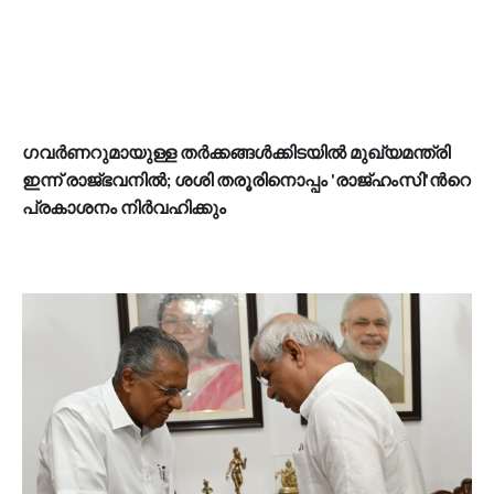
ഗവര്‍ണറുമായുള്ള തര്‍ക്കങ്ങള്‍ക്കിടയിൽ മുഖ്യമന്ത്രി
ഇന്ന് രാജ്‍ഭവനിൽ; ശശി തരൂരിനൊപ്പം 'രാജ്ഹംസി'ന്‍റെ
പ്രകാശനം നിര്‍വഹിക്കും