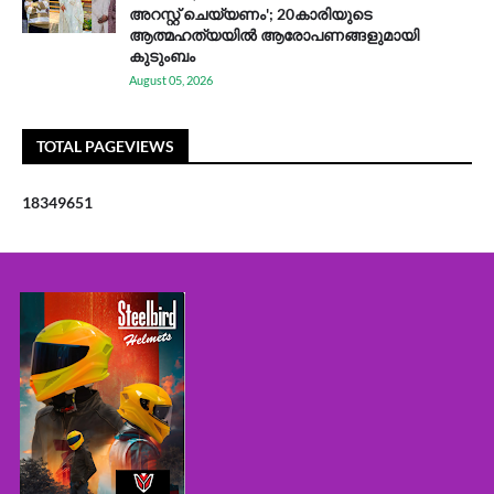
അറസ്റ്റ് ചെയ്യണം'; 20കാരിയുടെ
ആത്മഹത്യയിൽ ആരോപണങ്ങളുമായി
കുടുംബം
August 05, 2026
TOTAL PAGEVIEWS
1
8
3
4
9
6
5
1