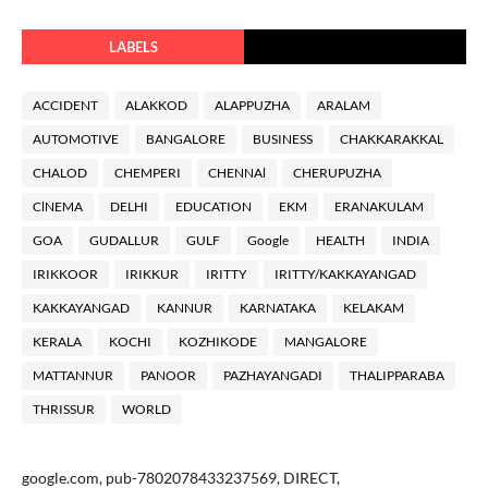
LABELS
ACCIDENT
ALAKKOD
ALAPPUZHA
ARALAM
AUTOMOTIVE
BANGALORE
BUSINESS
CHAKKARAKKAL
CHALOD
CHEMPERI
CHENNAl
CHERUPUZHA
ClNEMA
DELHI
EDUCATION
EKM
ERANAKULAM
GOA
GUDALLUR
GULF
Google
HEALTH
INDIA
IRIKKOOR
IRIKKUR
IRITTY
IRITTY/KAKKAYANGAD
KAKKAYANGAD
KANNUR
KARNATAKA
KELAKAM
KERALA
KOCHI
KOZHIKODE
MANGALORE
MATTANNUR
PANOOR
PAZHAYANGADI
THALIPPARABA
THRISSUR
WORLD
google.com, pub-7802078433237569, DIRECT,