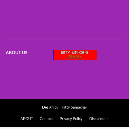
ABOUT US
Design by -
Iritty Samachar
ABOUT
Contact
Privacy Policy
Disclaimers