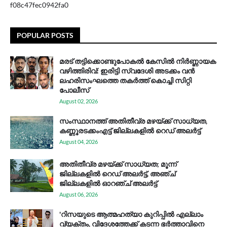
f08c47fec0942fa0
POPULAR POSTS
മരട് തട്ടിക്കൊണ്ടുപോകൽ കേസിൽ നിർണ്ണായക
വഴിത്തിരിവ്: ഇരിട്ടി സ്വദേശി അടക്കം വൻ
ലഹരിസംഘത്തെ തകർത്ത് കൊച്ചി സിറ്റി
പോലീസ്
August 02, 2026
സം​സ്ഥാ​ന​ത്ത് അ​തി​തീ​വ്ര മ​ഴ​യ്ക്ക് സാ​ധ്യ​ത,
കണ്ണൂരടക്കംഎ​ട്ട് ജി​ല്ല​ക​ളി​ൽ റെ​ഡ് അ​ലർ​ട്ട്
August 04, 2026
അതിതീവ്ര മഴയ്ക്ക് സാധ്യത; മൂന്ന്
ജില്ലകളിൽ റെഡ് അലർട്ട്, അഞ്ച്
ജില്ലകളിൽ ഓറഞ്ച് അലർട്ട്
August 06, 2026
'റിസയുടെ ആത്മഹത്യാ കുറിപ്പിൽ എല്ലാം
വ്യക്തം, വിദേശത്തേക്ക് കടന്ന ഭർത്താവിനെ