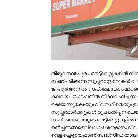
തിരുവനന്തപുരം: ഔട്ട്ലെറ്റുകളിൽ നിന
സഞ്ചരിക്കുന്ന സൂപ്പർസ്റ്റോറുകൾ വഴി
ജി ആർ അനിൽ. സപ്ലൈകോ മൊബൈൽ സൂ
കല്ലയം ജംഗ്ഷനിൽ നിർവ്വഹിച്ച് സം
ഭക്ഷ്യസുരക്ഷയും വിലസ്ഥിരതയും ഉ
സൂപ്പർമാർക്കറ്റുകൾ രൂപകൽപ്പന ചെയ്
സപ്ലൈകോയുടെ ഔട്ട്ലെറ്റുകളിൽ നി
ഉൽപ്പന്നങ്ങളെല്ലാം 10 ശതമാനം വിലക
വെളിച്ചെണ്ണയുമാണ് സബ്സിഡിയായി