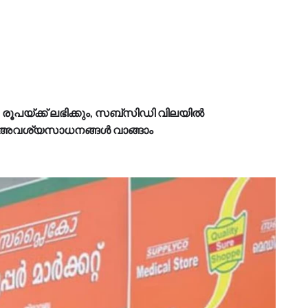
 രൂപയ്ക്ക് ലഭിക്കും, സബ്സിഡി വിലയിൽ
ളിൽ അവശ്യസാധനങ്ങൾ വാങ്ങാം