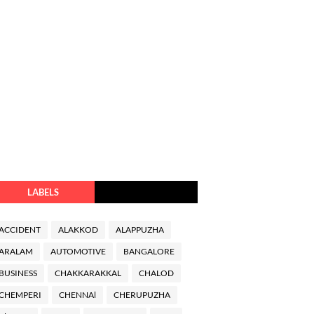
LABELS
ACCIDENT
ALAKKOD
ALAPPUZHA
ARALAM
AUTOMOTIVE
BANGALORE
BUSINESS
CHAKKARAKKAL
CHALOD
CHEMPERI
CHENNAl
CHERUPUZHA