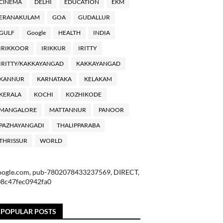
ClNEMA
DELHI
EDUCATION
EKM
ERANAKULAM
GOA
GUDALLUR
GULF
Google
HEALTH
INDIA
IRIKKOOR
IRIKKUR
IRITTY
IRITTY/KAKKAYANGAD
KAKKAYANGAD
KANNUR
KARNATAKA
KELAKAM
KERALA
KOCHI
KOZHIKODE
MANGALORE
MATTANNUR
PANOOR
PAZHAYANGADI
THALIPPARABA
THRISSUR
WORLD
oogle.com, pub-7802078433237569, DIRECT,
08c47fec0942fa0
POPULAR POSTS