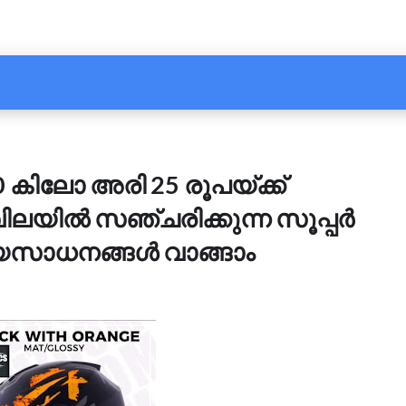
0 കിലോ അരി 25 രൂപയ്ക്ക്
വിലയിൽ സഞ്ചരിക്കുന്ന സൂപ്പർ
യസാധനങ്ങൾ വാങ്ങാം