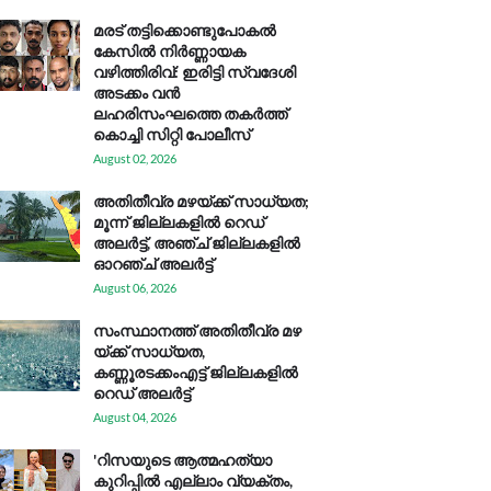
മരട് തട്ടിക്കൊണ്ടുപോകൽ
കേസിൽ നിർണ്ണായക
വഴിത്തിരിവ്: ഇരിട്ടി സ്വദേശി
അടക്കം വൻ
ലഹരിസംഘത്തെ തകർത്ത്
കൊച്ചി സിറ്റി പോലീസ്
August 02, 2026
അതിതീവ്ര മഴയ്ക്ക് സാധ്യത;
മൂന്ന് ജില്ലകളിൽ റെഡ്
അലർട്ട്, അഞ്ച് ജില്ലകളിൽ
ഓറഞ്ച് അലർട്ട്
August 06, 2026
സം​സ്ഥാ​ന​ത്ത് അ​തി​തീ​വ്ര മ​ഴ​
യ്ക്ക് സാ​ധ്യ​ത,
കണ്ണൂരടക്കംഎ​ട്ട് ജി​ല്ല​ക​ളി​ൽ
റെ​ഡ് അ​ലർ​ട്ട്
August 04, 2026
'റിസയുടെ ആത്മഹത്യാ
കുറിപ്പിൽ എല്ലാം വ്യക്തം,