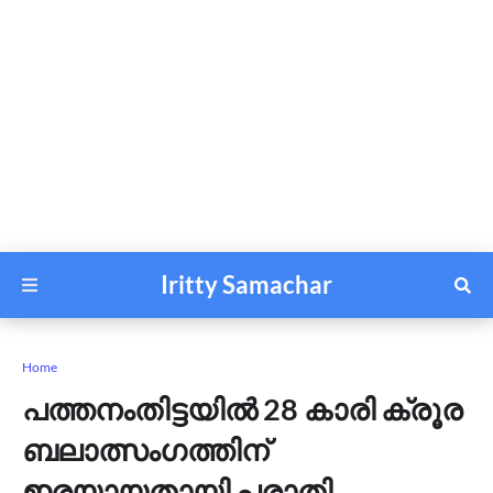
Iritty Samachar
Home
പത്തനംതിട്ടയിൽ 28 കാരി ക്രൂര
ബലാത്സംഗത്തിന്
ഇരയായതായി പരാതി