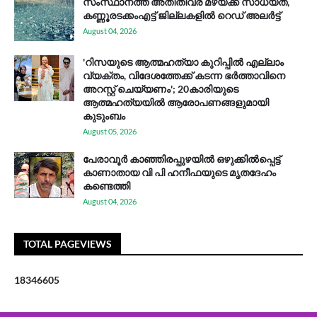
സം​സ്ഥാ​ന​ത്ത് അ​തി​തീ​വ്ര മ​ഴ​യ്ക്ക് സാ​ധ്യ​ത,
കണ്ണൂരടക്കംഎ​ട്ട് ജി​ല്ല​ക​ളി​ൽ റെ​ഡ് അ​ലർ​ട്ട്
August 04, 2026
'റിസയുടെ ആത്മഹത്യാ കുറിപ്പിൽ എല്ലാം
വ്യക്തം, വിദേശത്തേക്ക് കടന്ന ഭർത്താവിനെ
അറസ്റ്റ് ചെയ്യണം'; 20കാരിയുടെ
ആത്മഹത്യയിൽ ആരോപണങ്ങളുമായി
കുടുംബം
August 05, 2026
പേരാവൂർ കാഞ്ഞിരപ്പുഴയിൽ ഒഴുക്കിൽപ്പെട്ട്
കാണാതായ വി പി ഹനീഫയുടെ മൃതദേഹം
കണ്ടെത്തി
August 04, 2026
TOTAL PAGEVIEWS
1
8
3
4
6
6
0
5