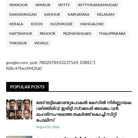
IRIKKOOR
IRIKKUR
IRITTY
IRITTY/KAKKAYANGAD
KAKKAYANGAD
KANNUR
KARNATAKA
KELAKAM
KERALA
KOCHI
KOZHIKODE
MANGALORE
MATTANNUR
PANOOR
PAZHAYANGADI
THALIPPARABA
THRISSUR
WORLD
google.com, pub-7802078433237569, DIRECT,
f08c47fec0942fa0
POPULAR POSTS
മരട് തട്ടിക്കൊണ്ടുപോകൽ കേസിൽ നിർണ്ണായക
വഴിത്തിരിവ്: ഇരിട്ടി സ്വദേശി അടക്കം വൻ
ലഹരിസംഘത്തെ തകർത്ത് കൊച്ചി സിറ്റി
പോലീസ്
August 02, 2026