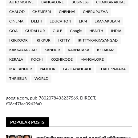
AUTOMOTIVE
BANGALORE
BUSINESS
CHAKKARAKKAL
CHALOD
CHEMPERI
CHENNAl
CHERUPUZHA
ClNEMA
DELHI
EDUCATION
EKM
ERANAKULAM
GOA
GUDALLUR
GULF
Google
HEALTH
INDIA
IRIKKOOR
IRIKKUR
IRITTY
IRITTY/KAKKAYANGAD
KAKKAYANGAD
KANNUR
KARNATAKA
KELAKAM
KERALA
KOCHI
KOZHIKODE
MANGALORE
MATTANNUR
PANOOR
PAZHAYANGADI
THALIPPARABA
THRISSUR
WORLD
google.com, pub-7802078433237569, DIRECT,
f08c47fec0942fa0
POPULAR POSTS
മരട് തട്ടിക്കൊണ്ടുപോകൽ കേസിൽ നിർണ്ണായക