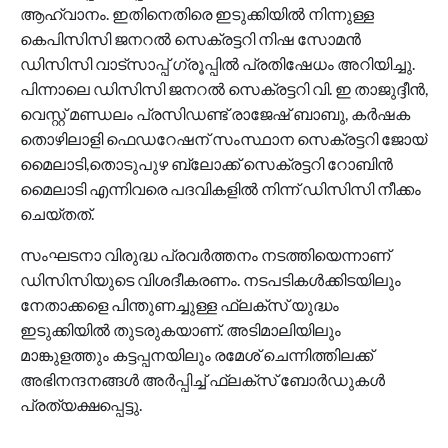
ആഹ്വാനം. ഇതിനെതിരെ ഇടുക്കിയിൽ നിന്നുള്ള
കെപിസിസി ജനറൽ സെക്രട്ടറി നിഷ സോമൻ
ഡിസിസി വാട്സാപ്പ് ഗ്രൂപ്പിൽ പ്രതിഷേധം അറിയിച്ചു.
പിന്നാലെ ഡിസിസി ജനറൽ സെക്രട്ടറി വി. ഇ താജുദ്ദീൻ,
വെസ്റ്റ് മണ്ഡലം പ്രസിഡണ്ട് രാജേഷ് ബാബു, കർഷക
തൊഴിലാളി ഫെഡറേഷന് സംസ്ഥാന സെക്രട്ടറി ജോയ്
മൈലാടി,തൊടുപുഴ ബ്ലോക്ക് സെക്രട്ടറി റോബിൻ
മൈലാടി എന്നിവരെ പദവികളിൽ നിന്ന് ഡിസിസി നീക്കം
ചെയ്തത്.
സംഘടനാ വിരുദ്ധ പ്രവർത്തനം നടത്തിയെന്നാണ്
ഡിസിസിയുടെ വിശദീകരണം. നടപടികൾക്കിടയിലും
നേതാക്കളെ പിന്തുണച്ചുള്ള ഫ്ലക്സ് യുദ്ധം
ഇടുക്കിയിൽ തുടരുകയാണ്. അടിമാലിയിലും
മാങ്കുളത്തും കട്ടപ്പനയിലും രമേശ് ചെന്നിത്തിലക്ക്
അഭിനന്ദനങ്ങൾ അർപ്പിച്ച് ഫ്ലക്സ് ബോർഡുകൾ
പ്രത്യക്ഷപ്പെട്ടു.