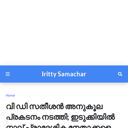
Iritty Samachar
Home
വി ഡി സതീശൻ അനുകൂല
പ്രകടനം നടത്തി; ഇടുക്കിയിൽ
നാല് പ്രാദേശിക നേതാക്കളെ