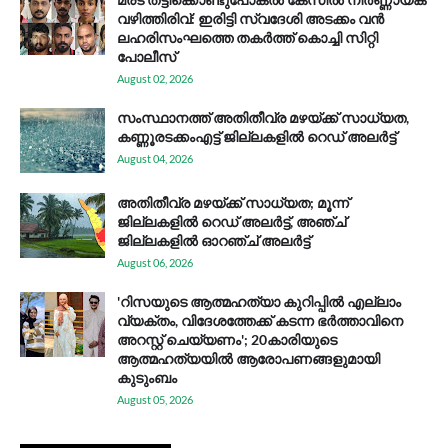
വഴിത്തിരിവ്: ഇരിട്ടി സ്വദേശി അടക്കം വൻ
ലഹരിസംഘത്തെ തകർത്ത് കൊച്ചി സിറ്റി
പോലീസ്
August 02, 2026
സം​സ്ഥാ​ന​ത്ത് അ​തി​തീ​വ്ര മ​ഴ​യ്ക്ക് സാ​ധ്യ​ത,
കണ്ണൂരടക്കംഎ​ട്ട് ജി​ല്ല​ക​ളി​ൽ റെ​ഡ് അ​ലർ​ട്ട്
August 04, 2026
അതിതീവ്ര മഴയ്ക്ക് സാധ്യത; മൂന്ന്
ജില്ലകളിൽ റെഡ് അലർട്ട്, അഞ്ച്
ജില്ലകളിൽ ഓറഞ്ച് അലർട്ട്
August 06, 2026
'റിസയുടെ ആത്മഹത്യാ കുറിപ്പിൽ എല്ലാം
വ്യക്തം, വിദേശത്തേക്ക് കടന്ന ഭർത്താവിനെ
അറസ്റ്റ് ചെയ്യണം'; 20കാരിയുടെ
ആത്മഹത്യയിൽ ആരോപണങ്ങളുമായി
കുടുംബം
August 05, 2026